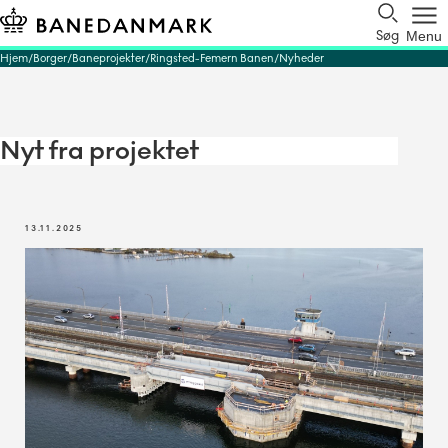
Søg
Menu
Hjem
Borger
Baneprojekter
Ringsted-Femern Banen
Nyheder
Nyt fra projektet
13.11.2025