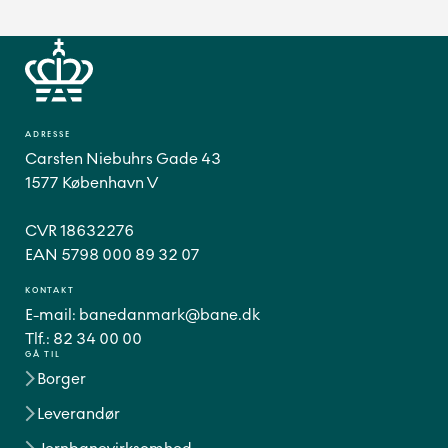
ADRESSE
Carsten Niebuhrs Gade 43
1577 København V
CVR 18632276
EAN 5798 000 89 32 07
KONTAKT
E-mail:
banedanmark@bane.dk
Tlf.:
82 34 00 00
GÅ TIL
Borger
Leverandør