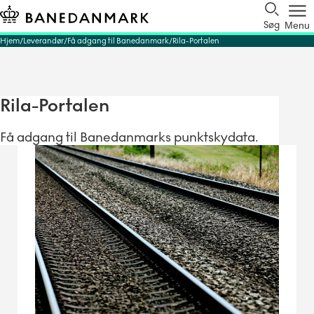
Søg
Menu
Hjem
Leverandør
Få adgang til Banedanmark
Rila-Portalen
Rila-Portalen
Få adgang til Banedanmarks punktskydata.