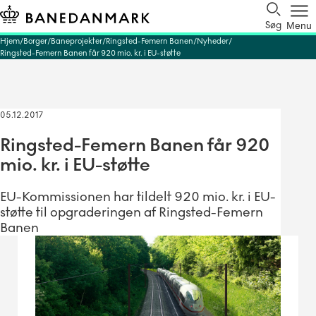
Søg
Menu
Hjem
Borger
Baneprojekter
Ringsted-Femern Banen
Nyheder
Ringsted-Femern Banen får 920 mio. kr. i EU-støtte
05.12.2017
Ringsted-Femern Banen får 920
mio. kr. i EU-støtte
EU-Kommissionen har tildelt 920 mio. kr. i EU-
støtte til opgraderingen af Ringsted-Femern
Banen