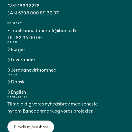
CVR 18632276
EAN 5798 000 89 32 07
KONTAKT
E-mail:
banedanmark@bane.dk
Tlf.:
82 34 00 00
GÅ TIL
Borger
Leverandør
Jernbanevirksomhed
SPROG
Dansk
English
NYHEDSBREV
Tilmeld dig vores nyhedsbrev med seneste
nyt om Banedanmark og vores projekter.
Tilmeld nyhedsbrev