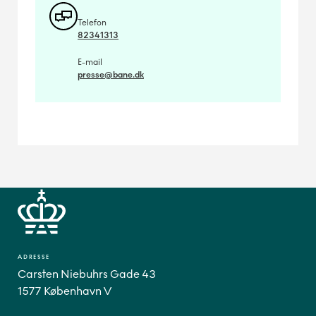
Telefon
82341313
E-mail
presse@bane.dk
ADRESSE
Carsten Niebuhrs Gade 43
1577 København V