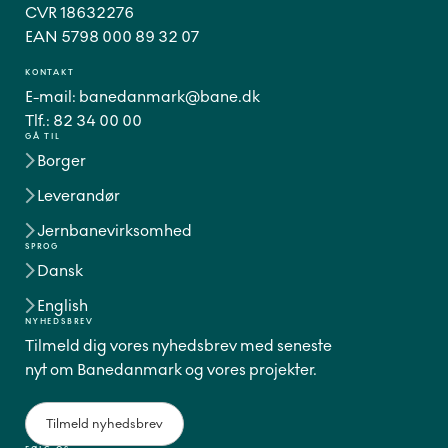
CVR 18632276
EAN 5798 000 89 32 07
KONTAKT
E-mail:
banedanmark@bane.dk
Tlf.:
82 34 00 00
GÅ TIL
Borger
Leverandør
Jernbanevirksomhed
SPROG
Dansk
English
NYHEDSBREV
Tilmeld dig vores nyhedsbrev med seneste
nyt om Banedanmark og vores projekter.
Tilmeld nyhedsbrev