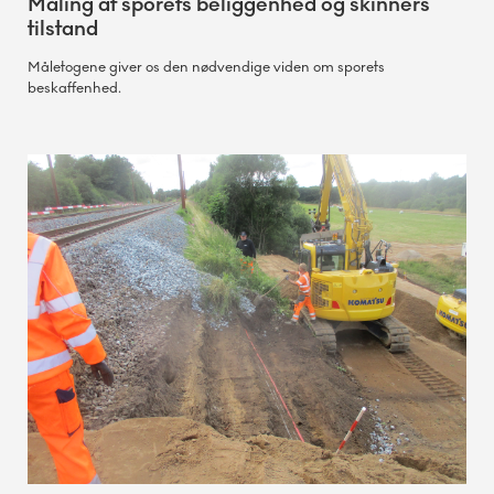
Måling af sporets beliggenhed og skinners
tilstand
Måletogene giver os den nødvendige viden om sporets
beskaffenhed.