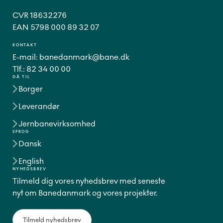
CVR 18632276
EAN 5798 000 89 32 07
KONTAKT
E-mail:
banedanmark@bane.dk
Tlf.:
82 34 00 00
GÅ TIL
Borger
Leverandør
Jernbanevirksomhed
SPROG
Dansk
English
NYHEDSBREV
Tilmeld dig vores nyhedsbrev med seneste
nyt om Banedanmark og vores projekter.
Tilmeld nyhedsbrev