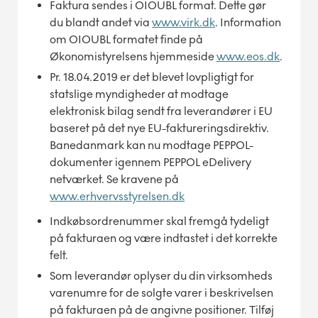
Faktura sendes i OIOUBL format. Dette gør
du blandt andet via
www.virk.dk
. Information
om OIOUBL formatet finde på
Økonomistyrelsens hjemmeside
www.
eos.dk
.
Pr. 18.04.2019 er det blevet lovpligtigt for
statslige myndigheder at modtage
elektronisk bilag sendt fra leverandører i EU
baseret på det nye EU-faktureringsdirektiv.
Banedanmark kan nu modtage PEPPOL-
dokumenter igennem PEPPOL eDelivery
netværket. Se kravene på
www.erhvervsstyrelsen.dk
Indkøbsordrenummer skal fremgå tydeligt
på fakturaen og være indtastet i det korrekte
felt.
Som leverandør oplyser du din virksomheds
varenumre for de solgte varer i beskrivelsen
på fakturaen på de angivne positioner. Tilføj