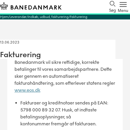
Søg
Menu
Hjem
Leverandør
Indkøb, udbud, fakturering
Fakturering
13.06.2023
Fakturering
Banedanmark vil sikre rettidige, korrekte
betalinger til vores samarbejdspartnere. Dette
sker gennem en automatiseret
fakturahåndtering, som efterlever statens regler
www.eos.dk
Fakturaer og kreditnotaer sendes på EAN:
5798 000 89 32 07. Husk, at indtaste
betalingsoplysninger, så
kontonummer fremgår af fakturaen.