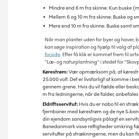
Mindre end 6 m fra skinne: Kun buske (m
Mellem 6 og 10 m fra skinne: Buske og s
Mere end 10 m fra skinne: Buske samt sm
Når man planter uden for byer og haver,
kan søge inspiration og hjælp til valg af 
forside
. Efter få klik er kommet frem til 
"Læ- og naturplantning" i stedet for "Skov
Kørestrøm:
Vær opmærksom på, at kørestr
25.000 volt. Det er livsfarligt at komme i 
gennem grene. Hvis du vil fælde eller beskæ
m fra ledningerne, når de falder, anbefales
Eldriftsservitut:
Hvis du er nabo til en stræk
fjernbaner med kørestrøm og de nye S-bane
din ejendom sandsynligvis pålagt en servitut,
Banedanmark visse rettigheder omkring fæl
servitutter på strækningerne, men du kan fi