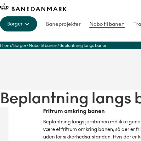
Baneprojekter
Nabo til banen
Tra
Borger
Hjem
Borger
Nabo til banen
Beplantning langs banen
Beplantning langs
Fritrum omkring banen
Beplantning langs jernbanen må ikke genere
være et fritrum omkring banen, så der er f
uden for sikkerhedsafstanden. Hvis der er 