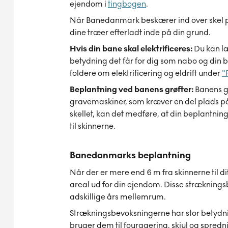
ejendom i
tingbogen
.
Når Banedanmark beskærer ind over skel på 
dine træer efterladt inde på din grund.
Hvis din bane skal elektrificeres:
Du kan læ
betydning det får for dig som nabo og din
foldere om elektrificering og eldrift under
"
Beplantning ved banens grøfter:
Banens g
gravemaskiner, som kræver en del plads på 
skellet, kan det medføre, at din beplantning 
til skinnerne.
Banedanmarks beplantning
Når der er mere end 6 m fra skinnerne til d
areal ud for din ejendom. Disse stræknings
adskillige års mellemrum.
Strækningsbevoksningerne har stor betydning 
bruger dem til fouragering, skjul og spred