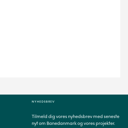
NYHEDSBREV
Tilmeld dig vores nyhedsbrev med seneste
nyt om Banedanmark og vores projekter.