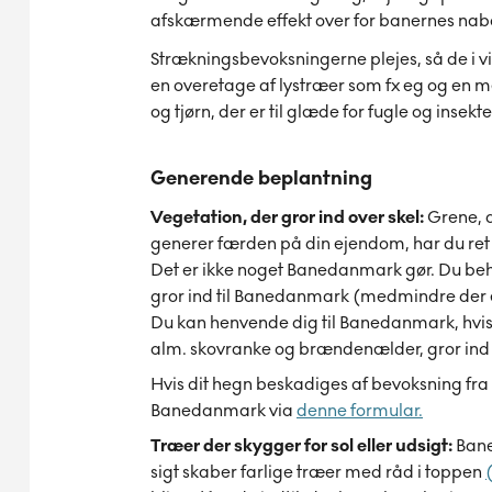
afskærmende effekt over for banernes naboer
Strækningsbevoksningerne plejes, så de i v
en overetage af lystræer som fx eg og en 
og tjørn, der er til glæde for fugle og insek
Generende beplantning
Vegetation, der gror ind over skel:
Grene, d
generer færden på din ejendom, har du ret til
Det er ikke noget Banedanmark gør. Du behø
gror ind til Banedanmark (medmindre der er
Du kan henvende dig til Banedanmark, hvis
alm. skovranke og brændenælder, gror ind ov
Hvis dit hegn beskadiges af bevoksning fra
Banedanmark via
denne formular.
Træer der skygger for sol eller udsigt:
Bane
sigt skaber farlige træer med råd i toppen