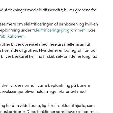
strækninger med eldriftsservitut, bliver grenene fra
se mere om elektrificeringen af jernbanen, og hvilken
 beplantning under
”Elektrificeringsprogrammet”
. Læs
Publikationer"
.
røfter bliver oprenset med flere års mellemrum af
hver side af grøften. Hvis der er en banegrøft tæt på
bliver beskåret helt ind til skel, selv om der er langt ud
it skel, vil der normalt være beplantning på banens
bevoksninger bliver holdt meget ekstensivt med
for den vilde fauna, lige fra insekter til hjorte, som
ningskorridorer. Disse funktioner samt bevoksningernes