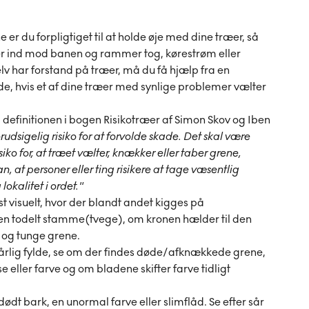
 er du forpligtiget til at holde øje med dine træer, så
kker ind mod banen og rammer tog, kørestrøm eller
selv har forstand på træer, må du få hjælp fra en
 hvis et af dine træer med synlige problemer vælter
efinitionen i bogen Risikotræer af Simon Skov og Iben
udsigelig risiko for at forvolde skade. Det skal være
iko for, at træet vælter, knækker eller taber grene,
 at personer eller ting risikere at tage væsentlig
lokalitet i ordet."
t visuelt, hvor der blandt andet kigges på
n todelt stamme(tvege), om kronen hælder til den
e og tunge grene.
årlig fylde, se om der findes døde/afknækkede grene,
 eller farve og om bladene skifter farve tidligt
t bark, en unormal farve eller slimflåd. Se efter sår