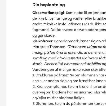
Din beplantning
Observationspligt:
Som nabo til en jernbane
de ikke bliver farlige og vælter eller bræ
andre tekniske installationer. Hvis du ikke 
fagmand. Det kan være ansvarspådragende,
og gør skade.
Risikotræer:
Banedanmark læner sig op ad d
Margrete Thomsen.
"Træer som udgør en for
muligt på forhånd at erkende, at der er en ris
samtidig med at voksestedet skal være sådan,
skade. Der er altså elementer af stabilitet og 
Vurderingen af mulige risikotræer sker oftes
1. Strukturen på træet.
Se om stammen har e
ene eller anden side og om træet har lang
2. Kronesymptomer.
Se om kronen har en d
overvej om bladene har en unormal størrelse
og/eller mister bladene tidligt.
3. Stammen.
Se om du på stammen kan se død