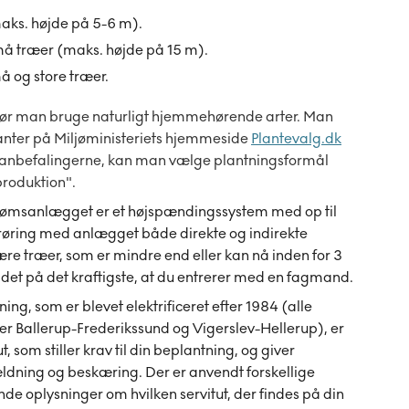
aks. højde på 5-6 m).
må træer (maks. højde på 15 m).
å og store træer.
 bør man bruge naturligt hjemmehørende arter. Man
planter på Miljøministeriets hjemmeside
Plantevalg.dk
artsanbefalingerne, kan man vælge plantningsformål
produktion".
ømsanlægget er et højspændingssystem med op til
berøring med anlægget både direkte og indirekte
re træer, som er mindre end eller kan nå inden for 3
 det på det kraftigste, at du entrerer med en fagmand.
ning, som er blevet elektrificeret efter 1984 (alle
r Ballerup-Frederikssund og Vigerslev-Hellerup), er
 som stiller krav til din beplantning, og giver
dning og beskæring. Der er anvendt forskellige
nde oplysninger om hvilken servitut, der findes på din