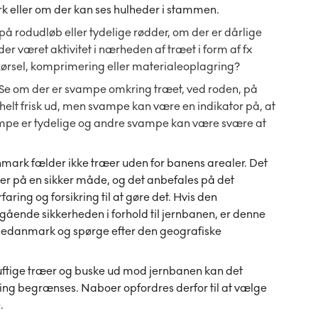
rk eller om der kan ses hulheder i stammen.
å rodudløb eller tydelige rødder, om der er dårlige
er været aktivitet i nærheden af træet i form af fx
 kørsel, komprimering eller materialeoplagring?
Se om der er svampe omkring træet, ved roden, på
elt frisk ud, men svampe kan være en indikator på, at
ampe er tydelige og andre svampe kan være svære at
ark fælder ikke træer uden for banens arealer. Det
æer på en sikker måde, og det anbefales på det
aring og forsikring til at gøre det. Hvis den
ående sikkerheden i forhold til jernbanen, er denne
anedanmark og spørge efter den geografiske
uftige træer og buske ud mod jernbanen kan det
ing begrænses. Naboer opfordres derfor til at vælge
.