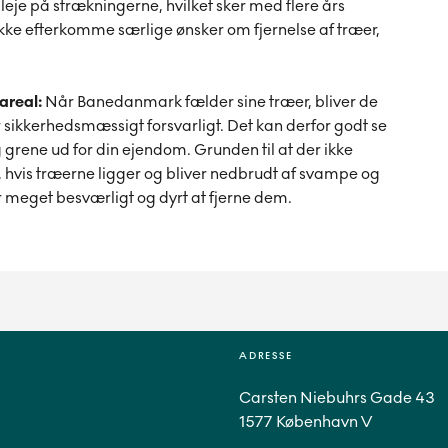
leje på strækningerne, hvilket sker med flere års
 efterkomme særlige ønsker om fjernelse af træer,
areal:
Når Banedanmark fælder sine træer, bliver de
r sikkerhedsmæssigt forsvarligt. Det kan derfor godt se
ene ud for din ejendom. Grunden til at der ikke
et, hvis træerne ligger og bliver nedbrudt af svampe og
er meget besværligt og dyrt at fjerne dem.
ADRESSE
Carsten Niebuhrs Gade 43
1577 København V