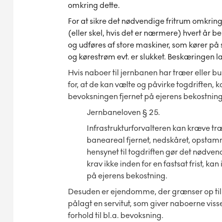
omkring dette.
For at sikre det nødvendige fritrum omkring
(eller skel, hvis det er nærmere) hvert år
og udføres af store maskiner, som kører på s
og kørestrøm evt. er slukket. Beskæringen l
Hvis naboer til jernbanen har træer eller bu
for, at de kan vælte og påvirke togdriften
bevoksningen fjernet på ejerens bekostning
Jernbaneloven § 25.
Infrastrukturforvalteren kan kræve t
baneareal fjernet, nedskåret, opstamm
hensynet til togdriften gør det nødven
krav ikke inden for en fastsat frist, ka
på ejerens bekostning.
Desuden er ejendomme, der grænser op til e
pålagt en servitut, som giver naboerne viss
forhold til bl.a. bevoksning.