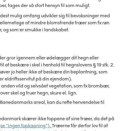
, tages der så stort hensyn til som muligt.
idest mulig omfang udvikler sig til bevoksninger med
mellemetage af mindre blomstrende træer som fx røn
ter, og som er smukke i landskabet.
er gror igennem eller ødelægger dit hegn eller
 at beskære i skel i henhold til hegnslovens § 19 stk. 2.
ver jo heller ikke at beskære din beplantning, som
 eldriftsservitut på din ejendom).
 anden vild og selvsået vegetation, som fx brombær,
er skel og truer hegn, skure el. lign.
 Banedanmarks areal, kan du rette henvendelse til
danmark skærer ikke toppene af sine træer, da det på
(se ”Ingen topkapning”).
Træerne får derfor lov til at