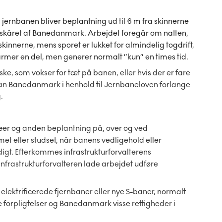
 jernbanen bliver beplantning ud til 6 m fra skinnerne
 beskåret af Banedanmark. Arbejdet foregår om natten,
kinnerne, mens sporet er lukket for almindelig togdrift,
armer en del, men generer normalt ”kun” en times tid.
ske, som vokser for tæt på banen, eller hvis der er fare
, kan Banedanmark i henhold til Jernbaneloven forlange
.
ræer og anden beplantning på, over og ved
et eller studset, når banens vedligehold eller
digt. Efterkommes infrastrukturforvalterens
n infrastrukturforvalteren lade arbejdet udføre
lektrificerede fjernbaner eller nye S-baner, normalt
e forpligtelser og Banedanmark visse rettigheder i