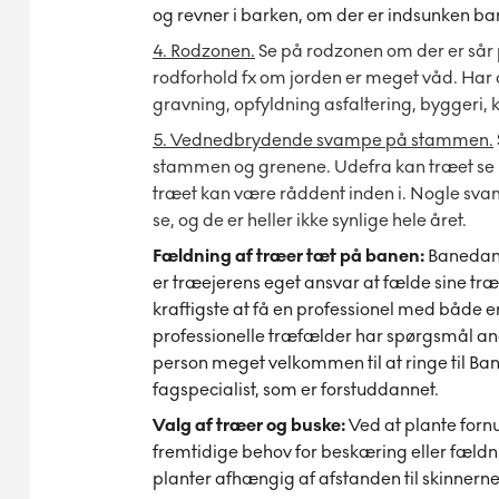
og revner i barken, om der er indsunken ba
4. Rodzonen.
Se på rodzonen om der er sår p
rodforhold fx om jorden er meget våd. Har d
gravning, opfyldning asfaltering, byggeri,
5. Vednedbrydende svampe på stammen.
stammen og grenene. Udefra kan træet se h
træet kan være råddent inden i. Nogle sv
se, og de er heller ikke synlige hele året.
Fældning af træer tæt på banen:
Banedanm
er træejerens eget ansvar at fælde sine tr
kraftigste at få en professionel med både erf
professionelle træfælder har spørgsmål ang
person meget velkommen til at ringe til B
fagspecialist, som er forstuddannet.
Valg af træer og buske:
Ved at plante forn
fremtidige behov for beskæring eller fældn
planter afhængig af afstanden til skinnerne