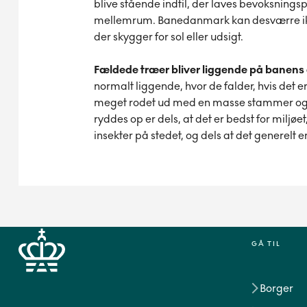
blive stående indtil, der laves bevoksningsp
mellemrum. Banedanmark kan desværre ikke
der skygger for sol eller udsigt.
Fældede træer bliver liggende på banens 
normalt liggende, hvor de falder, hvis det e
meget rodet ud med en masse stammer og gr
ryddes op er dels, at det er bedst for miljø
insekter på stedet, og dels at det generelt 
GÅ TIL
Borger