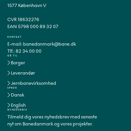
1577 København V
CVR 18632276
EAN 5798 000 89 32 07
KONTAKT
E-mail:
banedanmark@bane.dk
Tlf.:
82 34 00 00
GÅ TIL
Borger
Leverandør
Jernbanevirksomhed
SPROG
Dansk
English
NYHEDSBREV
Tilmeld dig vores nyhedsbrev med seneste
nyt om Banedanmark og vores projekter.