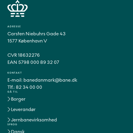
ADRESSE
Carsten Niebuhrs Gade 43
1577 København V
CVR 18632276
EAN 5798 000 89 32 07
KONTAKT
E-mail:
banedanmark@bane.dk
Tlf.:
82 34 00 00
GÅ TIL
Borger
Leverandør
Jernbanevirksomhed
SPROG
Dansk