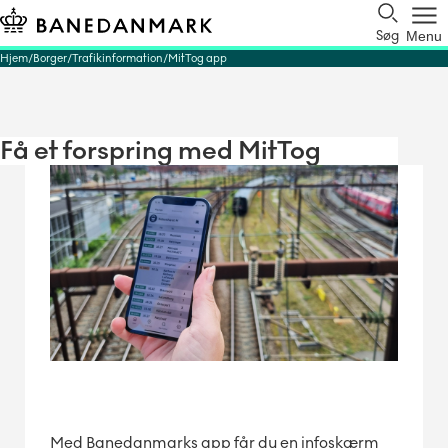
Søg
Menu
Hjem
Borger
Trafikinformation
MitTog app
Få et forspring med MitTog
Med Banedanmarks app får du en infoskærm