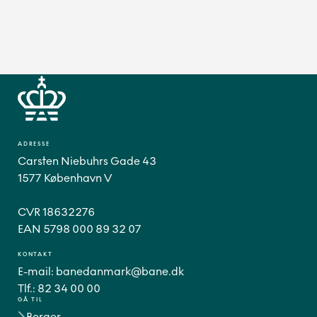
ADRESSE
Carsten Niebuhrs Gade 43
1577 København V
CVR 18632276
EAN 5798 000 89 32 07
KONTAKT
E-mail:
banedanmark@bane.dk
Tlf.:
82 34 00 00
GÅ TIL
Borger