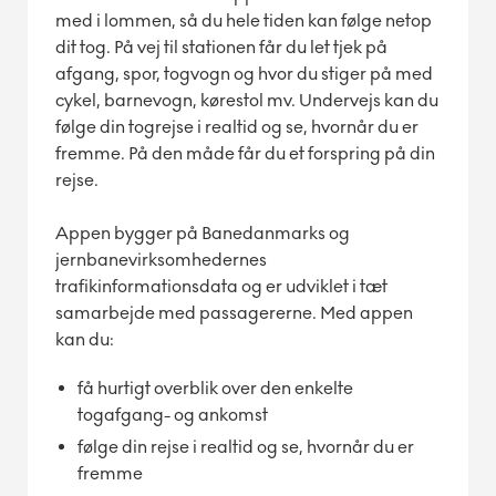
med i lommen, så du hele tiden kan følge netop
dit tog. På vej til stationen får du let tjek på
afgang, spor, togvogn og hvor du stiger på med
cykel, barnevogn, kørestol mv. Undervejs kan du
følge din togrejse i realtid og se, hvornår du er
fremme. På den måde får du et forspring på din
rejse.
Appen bygger på Banedanmarks og
jernbanevirksomhedernes
trafikinformationsdata og er udviklet i tæt
samarbejde med passagererne. Med appen
kan du:
få hurtigt overblik over den enkelte
togafgang- og ankomst
følge din rejse i realtid og se, hvornår du er
fremme