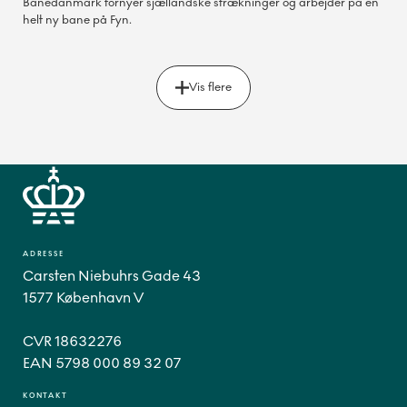
Banedanmark fornyer sjællandske strækninger og arbejder på en
helt ny bane på Fyn.
Vis flere
ADRESSE
Carsten Niebuhrs Gade 43
1577 København V
CVR 18632276
EAN 5798 000 89 32 07
KONTAKT