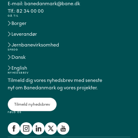
E-mail:
banedanmark@bane.dk
Tlf.:
82 34 00 00
GÅ TIL
Borger
Leverandør
Jernbanevirksomhed
SPROG
Dansk
English
NYHEDSBREV
Tilmeld dig vores nyhedsbrev med seneste
nyt om Banedanmark og vores projekter.
Tilmeld nyhedsbrev
FØLG OS