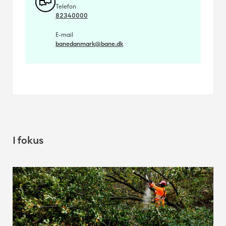
Telefon
82340000
E-mail
banedanmark@bane.dk
I fokus