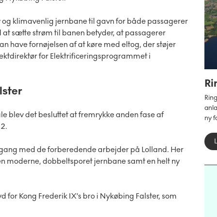
y og klimavenlig jernbane til gavn for både passagerer
at sætte strøm til banen betyder, at passagerer
 have fornøjelsen af at køre med eltog, der støjer
ktdirektør for Elektrificeringsprogrammet i
Ri
lster
Ring
anlæ
ale blev det besluttet at fremrykke anden fase af
ny f
22.
 gang med de forberedende arbejder på Lolland. Her
n moderne, dobbeltsporet jernbane samt en helt ny
 for Kong Frederik IX’s bro i Nykøbing Falster, som