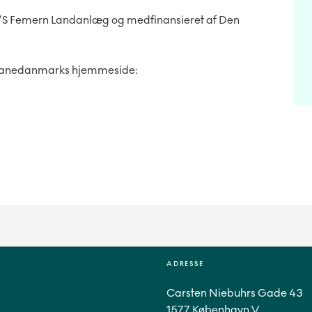
A/S Femern Landanlæg og medfinansieret af Den
Banedanmarks hjemmeside:
ADRESSE
Carsten Niebuhrs Gade 43
1577 København V