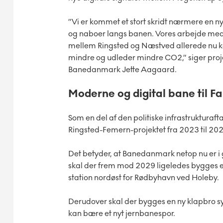
”Vi er kommet et stort skridt nærmere en n
og naboer langs banen. Vores arbejde med 
mellem Ringsted og Næstved allerede nu kan
mindre og udleder mindre CO2,” siger proje
Banedanmark Jette Aagaard.
Moderne og digital bane til Fa
Som en del af den politiske infrastrukturaft
Ringsted-Femern-projektet fra 2023 til 20
Det betyder, at Banedanmark netop nu er i
skal der frem mod 2029 ligeledes bygges e
station nordøst for Rødbyhavn ved Holeby.
Derudover skal der bygges en ny klapbro syd
kan bære et nyt jernbanespor.