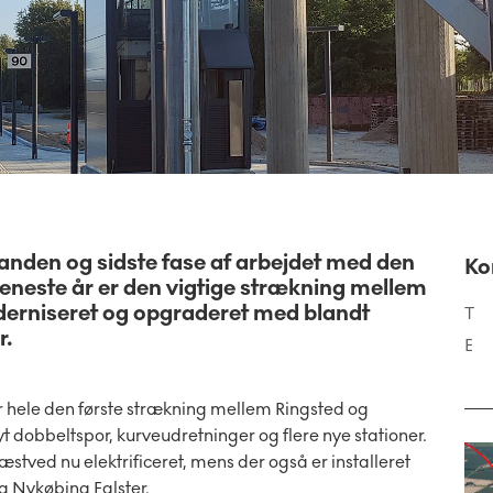
nden og sidste fase af arbejdet med den
Ko
eneste år er den vigtige strækning mellem
derniseret og opgraderet med blandt
T
r.
E
r hele den første strækning mellem Ringsted og
 dobbeltspor, kurveudretninger og flere nye stationer.
ved nu elektrificeret, mens der også er installeret
g Nykøbing Falster.