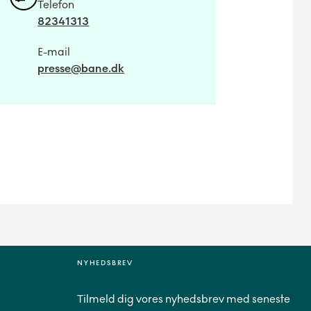
Telefon
82341313
E-mail
presse@bane.dk
NYHEDSBREV
Tilmeld dig vores nyhedsbrev med seneste