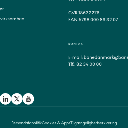
ør
CVR 18632276
virksomhed
EAN 5798 000 89 32 07
KONTAKT
E-mail:
banedanmark@bane
Tlf.:
82 34 00 00
Persondatapolitik
Cookies & Apps
Tilgængelighedserklæring