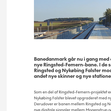
Banedanmark går nu i gang med a
nye Ringsted-Femern-bane. I de s
Ringsted og Nykøbing Falster mo
andet nye skinner og nye statione
Som en del af Ringsted-Femern-projektet e
Nykøbing Falster blevet opgraderet med nyt
Derudover er banen mellem Ringsted og Næst
nye digitale signaler mellem Mogenstrup o