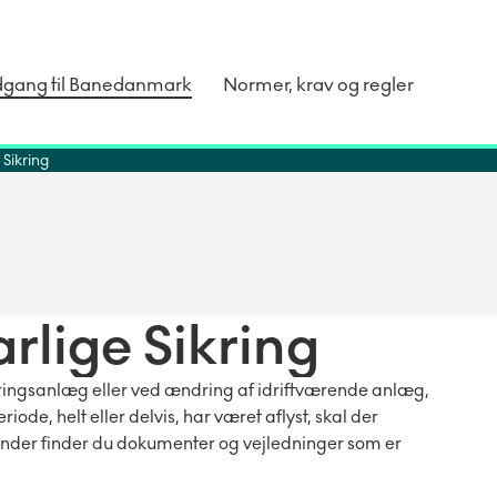
dgang til Banedanmark
Normer, krav og regler
 Sikring
rlige Sikring
kringsanlæg eller ved ændring af idriftværende anlæg,
ode, helt eller delvis, har været aflyst, skal der
under finder du dokumenter og vejledninger som er