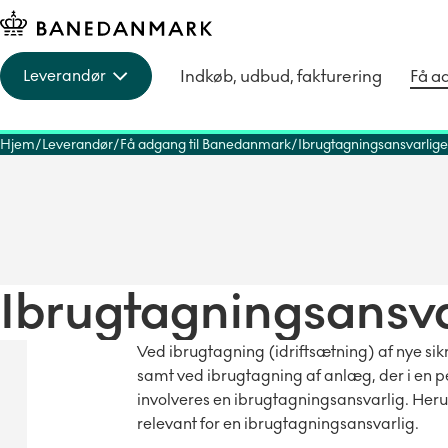
Indkøb, udbud, fakturering
Få a
Leverandør
Hjem
Leverandør
Få adgang til Banedanmark
Ibrugtagningsansvarlige
Ibrugtagningsansva
Ved ibrugtagning (idriftsætning) af nye si
samt ved ibrugtagning af anlæg, der i en peri
involveres en ibrugtagningsansvarlig. Her
relevant for en ibrugtagningsansvarlig.