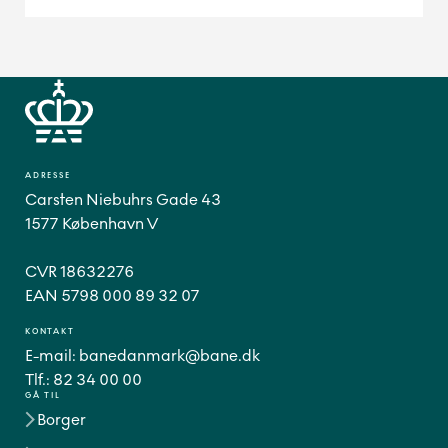
ADRESSE
Carsten Niebuhrs Gade 43
1577 København V
CVR 18632276
EAN 5798 000 89 32 07
KONTAKT
E-mail:
banedanmark@bane.dk
Tlf.:
82 34 00 00
GÅ TIL
Borger