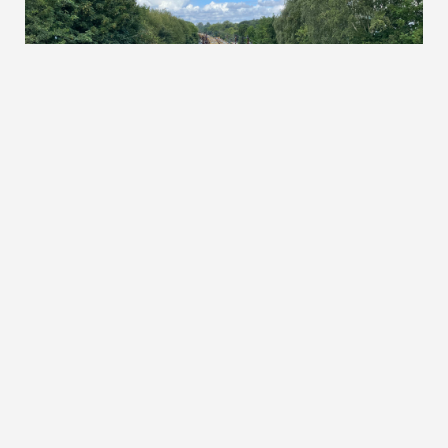
Langå Station: Sporfornyelse
Banedanmark har fornyet og opgraderet sporene på Langå
Station i 2024.