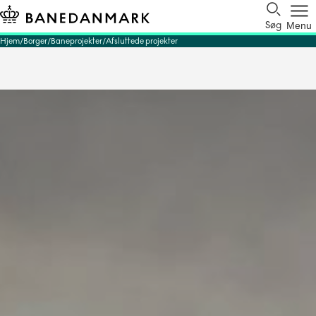
Søg
Menu
Hjem
Borger
Baneprojekter
Afsluttede projekter