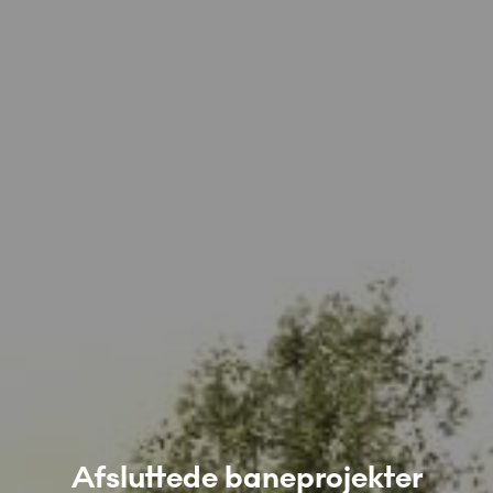
Afsluttede baneprojekter