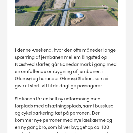
I denne weekend, hvor den otte måneder lange
spærring af jernbanen mellem Ringsted og
Næstved starter, går Banedanmark i gang med
en omfattende ombygning af jernbanen i
Glumsø og herunder Glumsø Station, som vil
give et stort løft til de daglige passagerer.
Stationen får en helt ny udformning med
forplads med afsætningsplads, samt bussluse
og cykelparkering tæt på perronen. Der
kommer nye perroner med nye læskærme og
en ny gangbro, som bliver bygget op ca. 100