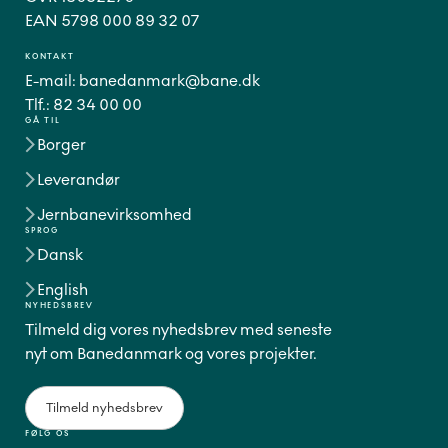
EAN 5798 000 89 32 07
KONTAKT
E-mail:
banedanmark@bane.dk
Tlf.:
82 34 00 00
GÅ TIL
Borger
Leverandør
Jernbanevirksomhed
SPROG
Dansk
English
NYHEDSBREV
Tilmeld dig vores nyhedsbrev med seneste
nyt om Banedanmark og vores projekter.
Tilmeld nyhedsbrev
FØLG OS