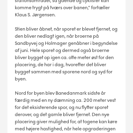
stationsområdet, så gående og cyklister kan
komme trygt på tværs over banen,” fortæller
Klaus S. Jørgensen.
Stien bliver åbnet, når sporet er blevet fjernet, og
den bliver nedlagt igen, når broerne på
Sandbyvej og Holmager genåbner i begyndelse
af juni. Hele sporet og dermed også broerne
bliver bygget op igen ca. otte meter øst for den
placering, de har i dag, hvorefter det bliver
bygget sammen med sporene nord og syd for
byen.
Nord for byen blev Banedanmark sidste år
færdig med en ny dæmning ca. 200 meter vest
for det eksisterende spor, og nu flytter sporet
derover, og det gamle bliver fjernet. Den nye
placering giver mulighed for, at togene kan køre
med højere hastighed, når hele opgraderingen