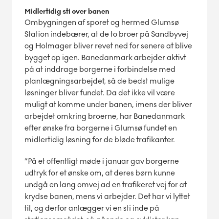
Midlertidig sti over banen
Ombygningen af sporet og hermed Glumsø
Station indebærer, at de to broer på Sandbyvej
og Holmager bliver revet ned for senere at blive
bygget op igen. Banedanmark arbejder aktivt
på at inddrage borgerne i forbindelse med
planlægningsarbejdet, så de bedst mulige
løsninger bliver fundet. Da det ikke vil være
muligt at komme under banen, imens der bliver
arbejdet omkring broerne, har Banedanmark
efter ønske fra borgerne i Glumsø fundet en
midlertidig løsning for de bløde trafikanter.
”På et offentligt møde i januar gav borgerne
udtryk for et ønske om, at deres børn kunne
undgå en lang omvej ad en trafikeret vej for at
krydse banen, mens vi arbejder. Det har vi lyttet
til, og derfor anlægger vi en sti inde på