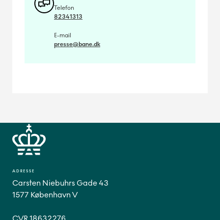
Telefon
82341313
E-mail
presse@bane.dk
ADRESSE
Carsten Niebuhrs Gade 43
1577 København V
CVR 18632276