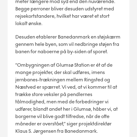
meter længere mod syd end den nuværende.
Begge perroner bliver desuden udstyret med
rejsekortstandere, hvilket har været et stort
lokalt ønske.
Desuden etablerer Banedanmark en støjskærm
gennem hele byen, som vil nedbringe støjen fra
banen for naboerne på by-siden af sporet.
”Ombygningen af Glumsø Station er ét af de
mange projekter, der skal udføres, imens
jernbanes-trækningen mellem Ringsted og
Næstved er spærret. Vi ved, at vi kommer til at
trække store veksler på pendlernes
tålmodighed, men med de forbedringer vi
udfører, blandt andet her i Glumsø, håber vi, at
borgerne vil blive godt tilfredse, når de otte
måneder er overstået,” siger projektdirektør
Klaus S. Jørgensen fra Banedanmark.