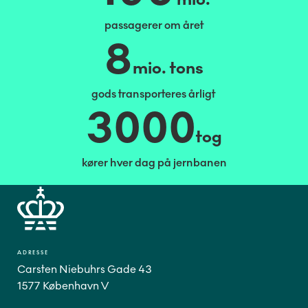
passagerer om året
8
mio. tons
gods transporteres årligt
3000
tog
kører hver dag på jernbanen
ADRESSE
Carsten Niebuhrs Gade 43
1577 København V