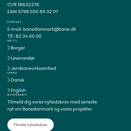
CVR 18632276
EAN 5798 000 89 32 07
KONTAKT
E-mail:
banedanmark@bane.dk
Tlf.:
82 34 00 00
GÅ TIL
Borger
Leverandør
Jernbanevirksomhed
SPROG
Dansk
English
NYHEDSBREV
Tilmeld dig vores nyhedsbrev med seneste
nyt om Banedanmark og vores projekter.
Tilmeld nyhedsbrev