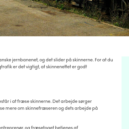
nske jernbanenet, og det slider på skinnerne. For at du
afik er det vigtigt, at skinnenettet er godt
estår i at fræse skinnerne. Det arbejde sørger
læse mere om skinnefræseren og dets arbejde på
eentreprenør, og fræsetoget betjenes af