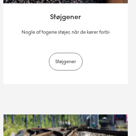
Støjgener
Nogle af togene støjer, når de kører forbi
Støjgener