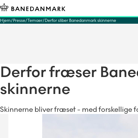
Hjem
Presse
Temaer
Derfor sliber Banedanmark skinnerne
Derfor fræser Ban
skinnerne
Skinnerne bliver fræset - med forskellige 