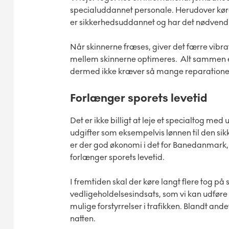
specialuddannet personale. Herudover kør
er sikkerhedsuddannet og har det nødvend
Når skinnerne fræses, giver det færre vibrat
mellem skinnerne optimeres. Alt sammen er d
dermed ikke kræver så mange reparationer.
Forlænger sporets levetid
Det er ikke billigt at leje et specialtog 
udgifter som eksempelvis lønnen til den s
er der god økonomi i det for Banedanmark, f
forlænger sporets levetid.
I fremtiden skal der køre langt flere tog på 
vedligeholdelsesindsats, som vi kan udfør
mulige forstyrrelser i trafikken. Blandt ande
natten.