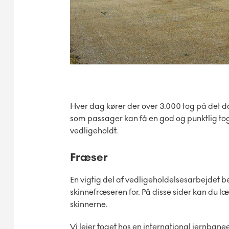
Hver dag kører der over 3.000 tog på det da
som passager kan få en god og punktlig togtr
vedligeholdt.
Fræser
En vigtig del af vedligeholdelsesarbejdet b
skinnefræseren for. På disse sider kan du 
skinnerne.
Vi lejer toget hos en international jernban