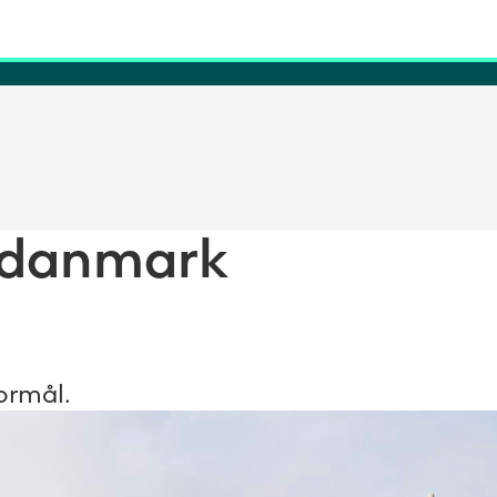
edanmark
formål.