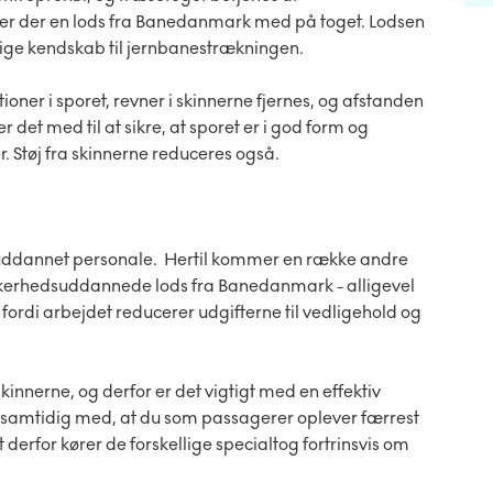
er der en lods fra Banedanmark med på toget. Lodsen
ige kendskab til jernbanestrækningen.
ioner i sporet, revner i skinnerne fjernes, og afstanden
et med til at sikre, at sporet er i god form og
 Støj fra skinnerne reduceres også.
med uddannet personale. Hertil kommer en række andre
ikkerhedsuddannede lods fra Banedanmark - alligevel
ordi arbejdet reducerer udgifterne til vedligehold og
skinnerne, og derfor er det vigtigt med en effektiv
e samtidig med, at du som passagerer oplever færrest
t derfor kører de forskellige specialtog fortrinsvis om