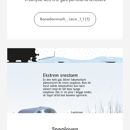
Vi benytter leca til at gøre perronerne skridsikre
Banedanmark _ Leca _1_1 (1)
Sneploven