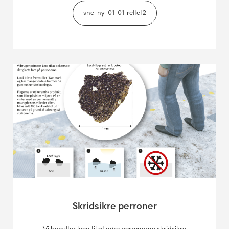
sne_ny_01_01-rettet2
Skridsikre perroner