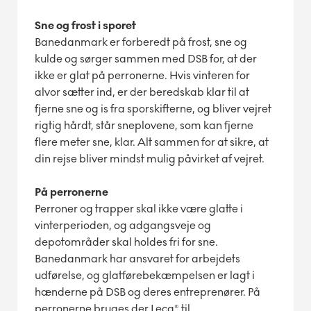
Sne og frost i sporet
Banedanmark er forberedt på frost, sne og
kulde og sørger sammen med DSB for, at der
ikke er glat på perronerne. Hvis vinteren for
alvor sætter ind, er der beredskab klar til at
fjerne sne og is fra sporskifterne, og bliver vejret
rigtig hårdt, står sneplovene, som kan fjerne
flere meter sne, klar. Alt sammen for at sikre, at
din rejse bliver mindst mulig påvirket af vejret.
På perronerne
Perroner og trapper skal ikke være glatte i
vinterperioden, og adgangsveje og
depotområder skal holdes fri for sne.
Banedanmark har ansvaret for arbejdets
udførelse, og glatførebekæmpelsen er lagt i
hænderne på DSB og deres entreprenører. På
perronerne
bruges der Leca® til