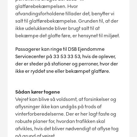
glatførebekæmpelsen. Hvor
afvandingsforholdene tillader det, benytter vi
salt til glatførebekæmpelse.
Grunden til, at der
ikke udelukkende bliver brugt salt til at
bekæmpe det glatte føre, er hensynet til miljøet.
Passagerer kan ringe til DSB Ejendomme
Servicecenter på 33 53 33 53, hvis de oplever,
der er steder på stationer og perroner, hvor der
ikke er ryddet sne eller bekæmpet glatføre.
Sådan kører togene
Vejret kan blive så voldsomt, at forsinkelser
og
aflysninger ikke kan undgås på trods af
vinterforberedelserne. Der er her lagt faste og
robuste planer for, hvordan trafikken skal
afvikles, hvis det bliver nødvendigt at aflyse tog
på grund af vejret.