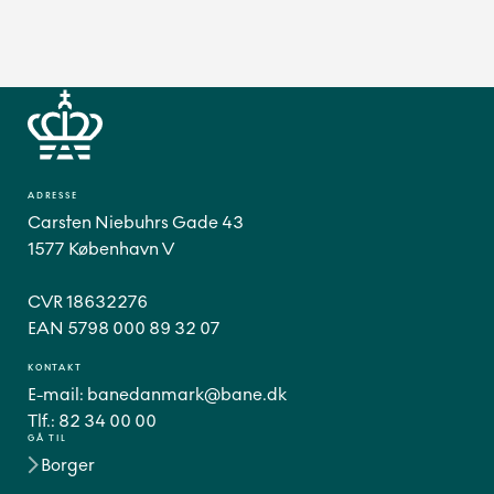
ADRESSE
Carsten Niebuhrs Gade 43
1577 København V
CVR 18632276
EAN 5798 000 89 32 07
KONTAKT
E-mail:
banedanmark@bane.dk
Tlf.:
82 34 00 00
GÅ TIL
Borger