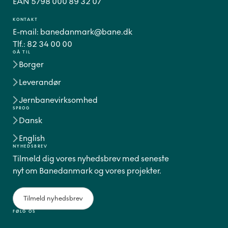
EAN 5798 000 89 32 07
KONTAKT
E-mail:
banedanmark@bane.dk
Tlf.:
82 34 00 00
GÅ TIL
Borger
Leverandør
Jernbanevirksomhed
SPROG
Dansk
English
NYHEDSBREV
Tilmeld dig vores nyhedsbrev med seneste
nyt om Banedanmark og vores projekter.
Tilmeld nyhedsbrev
FØLG OS