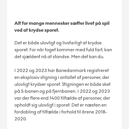
Alt for mange mennesker sætter livet på spil
ved at krydse sporet.
Det er både ulovligt og livsfarligt at krydse
sporet. For når toget kommer med fuld fart, kan
det sjældent nå at standse. Men det kan du.
I 2022 og 2023 har Banedanmark registreret
en eksplosiv stigning i antallet af personer, der
ulovligt krydser sporet. Stigningen er både sket
på S-banen og på fjernbanen. I 2022 og 2023
var der flere end 1400 tilfælde af personer, der
opholdt sig ulovligt i sporet. Det er næsten en
fordobling af tilfælde i forhold til årene 2018-
2020.