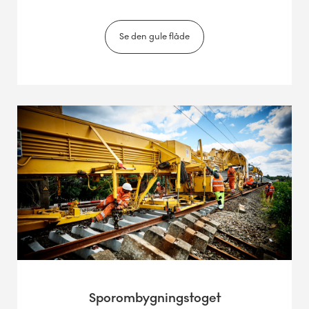
Se den gule flåde
Sporombygningstoget