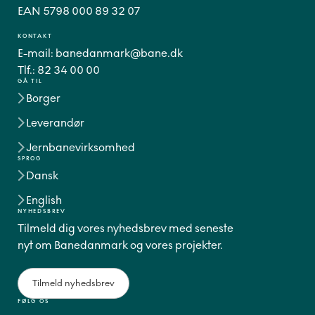
EAN 5798 000 89 32 07
KONTAKT
E-mail:
banedanmark@bane.dk
Tlf.:
82 34 00 00
GÅ TIL
Borger
Leverandør
Jernbanevirksomhed
SPROG
Dansk
English
NYHEDSBREV
Tilmeld dig vores nyhedsbrev med seneste
nyt om Banedanmark og vores projekter.
Tilmeld nyhedsbrev
FØLG OS