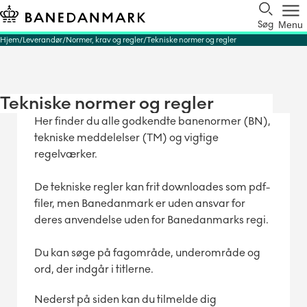
Søg
Menu
Hjem
Leverandør
Normer, krav og regler
Tekniske normer og regler
Tekniske normer og regler
Her finder du alle godkendte banenormer (BN),
tekniske meddelelser (TM) og vigtige
regelværker.
De tekniske regler kan frit downloades som pdf-
filer, men Banedanmark er uden ansvar for
deres anvendelse uden for Banedanmarks regi.
Du kan søge på fagområde, underområde og
ord, der indgår i titlerne.
Nederst på siden kan du tilmelde dig