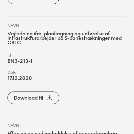
Vejledning ifm. planlægning og udførelse af
infrastrukturarbejder på S-banestrækninger med
CBTC
BN3-213-1
17.12.2020
Download fil
Eftersyn og vedligeholdelse af generatoranlæg