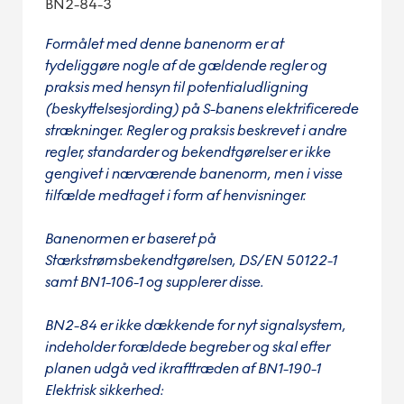
BN2-84-3
Formålet med denne banenorm er at
tydeliggøre nogle af de gældende regler og
praksis med hensyn til potentialudligning
(beskyttelsesjording) på S-banens elektrificerede
strækninger. Regler og praksis beskrevet i andre
regler, standarder og bekendtgørelser er ikke
gengivet i nærværende banenorm, men i visse
tilfælde medtaget i form af henvisninger.
Banenormen er baseret på
Stærkstrømsbekendtgørelsen, DS/EN 50122-1
samt BN1-106-1 og supplerer disse.
BN2-84 er ikke dækkende for nyt signalsystem,
indeholder forældede begreber og skal efter
planen udgå ved ikrafttræden af BN1-190-1
Elektrisk sikkerhed: