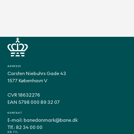
ADRESSE
Carsten Niebuhrs Gade 43
1577 København V
CVR 18632276
EAN 5798 000 89 32 07
KONTAKT
E-mail:
banedanmark@bane.dk
Tlf.:
82 34 00 00
GÅ TIL