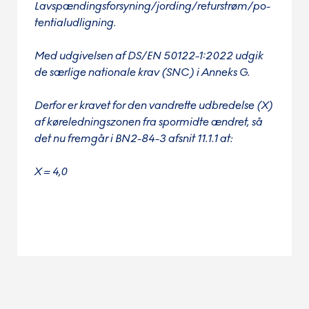
Lavspændingsforsyning/jording/retur­strøm/po­
ten­tial­udligning.
Med udgivelsen af DS/EN 50122-1:2022 udgik
de særlige nationale krav (SNC) i Anneks G.
Derfor er kravet for den vandrette udbredelse (X)
af køreledningszonen fra spormidte ændret, så
det nu fremgår i BN2-84-3 afsnit 11.1.1 at:
X = 4,0