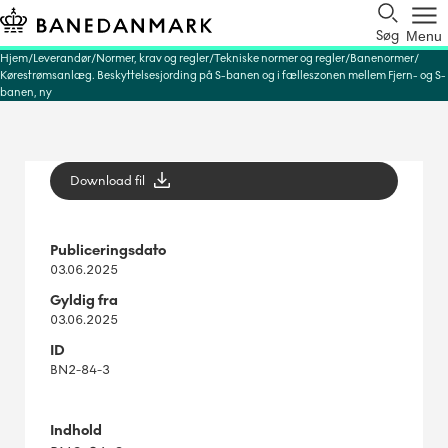
Søg
Menu
Hjem
Leverandør
Normer, krav og regler
Tekniske normer og regler
Banenormer
Kørestrømsanlæg. Beskyttelsesjording på S-banen og i fælleszonen mellem Fjern- og S-
banen, ny
Download fil
Publiceringsdato
03.06.2025
Gyldig fra
03.06.2025
ID
BN2-84-3
Indhold