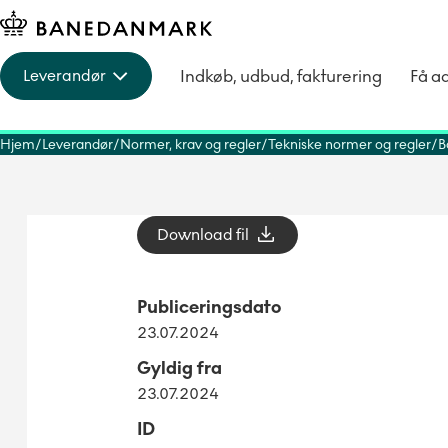
Indkøb, udbud, fakturering
Få a
Leverandør
Hjem
Leverandør
Normer, krav og regler
Tekniske normer og regler
B
Download fil
Publiceringsdato
23.07.2024
Gyldig fra
23.07.2024
ID