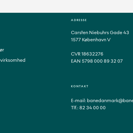
ADRESSE
Carsten Niebuhrs Gade 43
1577 København V
ør
CVR 18632276
virksomhed
EAN 5798 000 89 32 07
KONTAKT
E-mail:
banedanmark@bane
Tlf.:
82 34 00 00