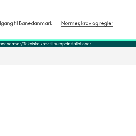
dgang til Banedanmark
Normer, krav og regler
anenormer
Tekniske krav til pumpeinstallationer