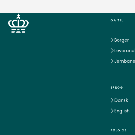
GÅ TIL
Borger
Leverand
Jernbane
SPROG
Dansk
English
FØLG OS