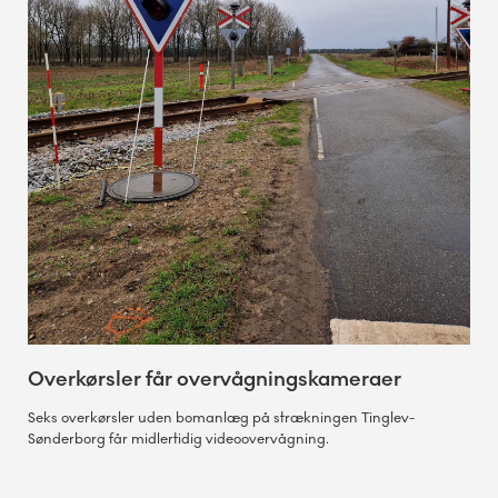
Overkørsler får overvågningskameraer
Seks overkørsler uden bomanlæg på strækningen Tinglev-
Sønderborg får midlertidig videoovervågning.