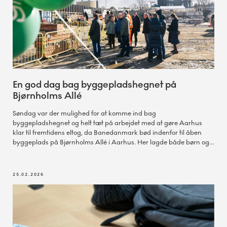
En god dag bag byggepladshegnet på
Bjørnholms Allé
Søndag var der mulighed for at komme ind bag
byggepladshegnet og helt tæt på arbejdet med at gøre Aarhus
klar til fremtidens eltog, da Banedanmark bød indenfor til åben
byggeplads på Bjørnholms Allé i Aarhus. Her lagde både børn og
voksne vejen forbi for at få et indblik i arbejdet og se nærmere på
broen ved Kongsvang, som i øjeblikket forberedes til elektrificering.
25.02.2026