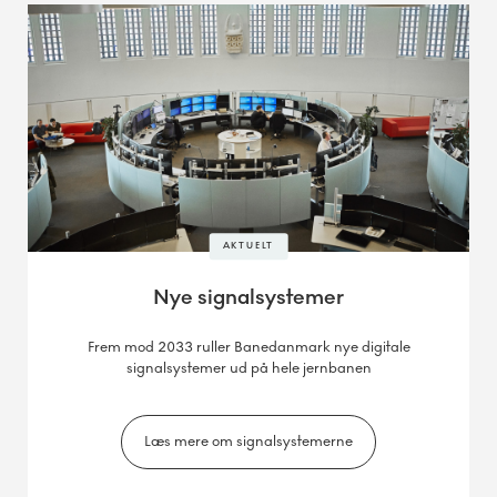
AKTUELT
Nye signalsystemer
Frem mod 2033 ruller Banedanmark nye digitale
signalsystemer ud på hele jernbanen
Læs mere om signalsystemerne