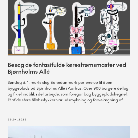
Besøg de fantasifulde kørestrømsmaster ved
Bjørnholms Allé
Søndag d. 1. marts slog Banedanmark portene op til åben
byggeplads på Bjørnholms Allé i Aarhus. Over 900 borgere deltog
og fik et indblik i det arbejde, som foregår bag byggepladshegnet.
Et af de store tilløbsstykker var udsmykning og farvelægning af
kørestrømsmaster, der nu kan opleves på byggepladshegnet.
29.04.2026