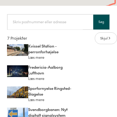
Søg
7 Projekter
Skjul
Kvissel Station -
perronforhøjelse
Læs mere
Fredericia-Aalborg
Lufthavn
Læs mere
Sporfornyelse Ringsted-
Slagelse
Læs mere
Svendborgbanen: Nyt
digitalt signalsystem