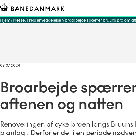
Hjem
Presse
Pressemeddelelser
Broarbejde spærrer Bruuns Bro om af
03.07.2026
Broarbejde spærre
aftenen og natten
Renoveringen af cykelbroen langs Bruuns 
planlagt. Derfor er det i en periode nødven