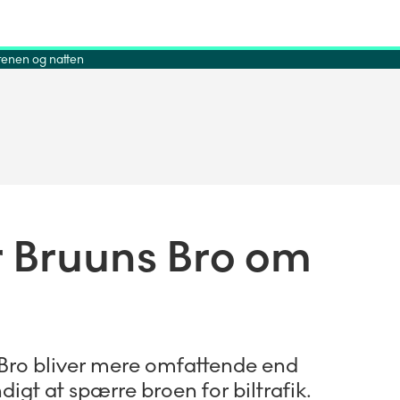
tenen og natten
r Bruuns Bro om
Bro bliver mere omfattende end
digt at spærre broen for biltrafik.