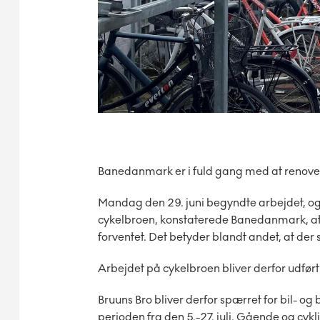
Banedanmark er i fuld gang med at renover
Mandag den 29. juni begyndte arbejdet, og ef
cykelbroen, konstaterede Banedanmark, at 
forventet. Det betyder blandt andet, at der
Arbejdet på cykelbroen bliver derfor udført 
Bruuns Bro bliver derfor spærret for bil- og 
perioden fra den 5.-27. juli. Gående og cykl