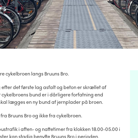
e cykelbroen langs Bruuns Bro.
ter det første lag asfalt og beton er skrællet af
cykelbroens bund er i dårligere forfatning end
 skal lægges en ny bund af jernplader på broen.
fra Bruuns Bro og ikke fra cykelbroen.
bustrafik i aften- og nattetimer fra klokken 18.00-05.00 i
ister kan stadig benytte Bruuns Bro i perioden.