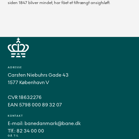
siden 1847 bliver mindet, har fået et tiltrængt ansigtsløft.
ADRESSE
Carsten Niebuhrs Gade 43
1577 København V
CVR 18632276
EAN 5798 000 89 32 07
KONTAKT
E-mail:
banedanmark@bane.dk
Tlf.:
82 34 00 00
GÅ TIL