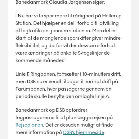
Banedanmark Claudia Jørgensen siger:
”Nu har vi to spor mere til rådighed på Hellerup
Station. Det hjælper en del i forhold til afvikling
af togtrafikken gennem stationen. Men det er
klart, at de manglende sporskifter giver mindre
fleksibilitet, og derfor vil der desværre fortsat
være ændringer på enkelte S-togslinjer de
kommende måneder.”
Linie F, Ringbanen, fortsætter i 10-minutters drift,
men DSB nu er vendt tilbage til normal drift på
Farumbanen, hvor passagerne gennem en
periode skulle benytte den omlagte linje A.
Banedanmark og DSB opfordrer
togpassagererne til at planlægge rejsen på
Rejseplanen
. Det er desuden muligt at finde
mere information på
DSB’s hjemmeside
.