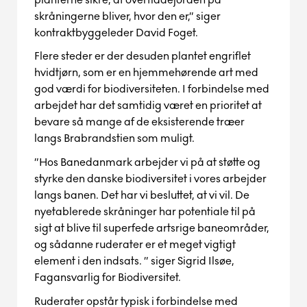
skråningerne bliver
,
hvor den er,” siger
kontrakt
byggeleder David Foget.
Flere steder er der desuden plantet engriflet
hvidtjørn, som er en hjemmehørende art med
god
værdi for biodiversiteten.
I forbindelse med
arbejdet har det samtidig været en prioritet at
bevare så mange af de eksisterende træer
langs
Brabrand
stien som muligt.
”Hos Banedanmark
arbejder vi på
at
støtte og
styrke den danske biodiversitet
i vores arbejder
langs banen
. Det har vi besluttet
,
at vi vil
.
De
nyetablerede skråninger har potentiale til på
sigt at blive til
super
fede artsrige
baneområder
,
og
sådanne ruderater
er et meget vigtigt
element i den indsats.
” siger Sigrid Ilsøe,
Fagansvarlig for Biodiversitet.
Ruderater
opstår typisk i forbindelse med