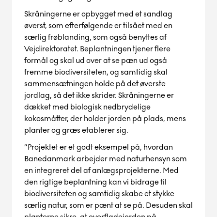
Skråningerne er opbygget med et sandlag
øverst, som efterfølgende er tilsået med en
særlig frøblanding, som også benyttes af
Vejdirektoratet. Beplantningen tjener flere
formål og skal ud over at se pæn ud også
fremme biodiversitet
en
, og samtidig skal
sammensætningen holde på
det øverste
jord
lag
, så de
t
ikke skrider.
Skråningerne er
dækket med biolo
g
isk nedbrydelige
kokosmåtter, der holder jorden på plads, mens
planter og græs etablerer sig.
”Projektet er et godt eksempel på, hvordan
Banedanmark arbejder med naturhensyn som
en integreret del af anlægsprojekterne. Med
den rigtige beplantning kan vi bidrage til
biodiversiteten og samtidig skabe et stykke
særlig natur, som er pænt at se på. Desuden skal
planterne sikre, at
overflade
jorden
på