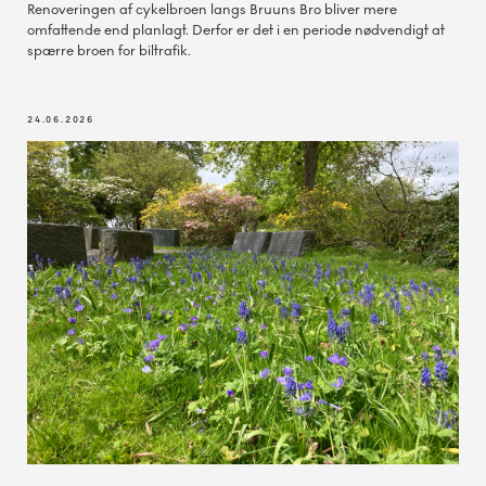
Renoveringen af cykelbroen langs Bruuns Bro bliver mere
omfattende end planlagt. Derfor er det i en periode nødvendigt at
spærre broen for biltrafik.
24.06.2026