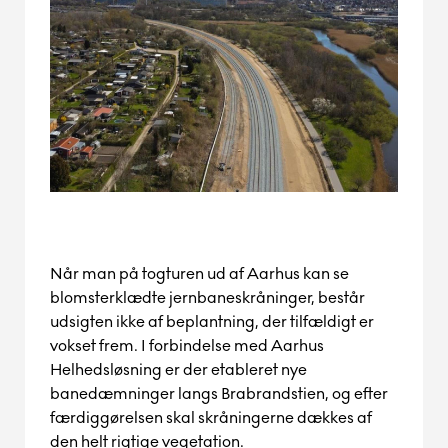
Når man på togturen ud af Aarhus kan se
blomsterklædte jernbaneskråninger, består
udsigten ikke af beplantning, der
tilfældigt
er
vokset frem.
I forbindelse med Aarhus
Helhedsløsning er der etableret nye
banedæmninger langs B
ra
brandstien, og efter
færdiggørelsen
skal skråningerne dækkes af
den
helt
rigtige vegetation.