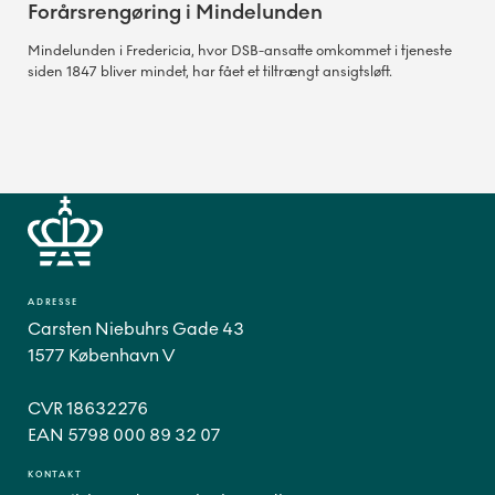
Forårsrengøring i Mindelunden
Mindelunden i Fredericia, hvor DSB-ansatte omkommet i tjeneste
siden 1847 bliver mindet, har fået et tiltrængt ansigtsløft.
ADRESSE
Carsten Niebuhrs Gade 43
1577 København V
CVR 18632276
EAN 5798 000 89 32 07
KONTAKT