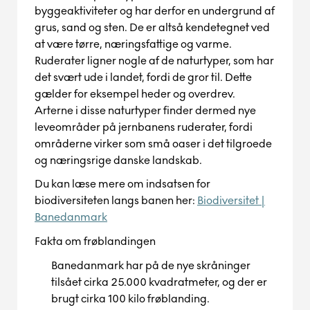
byggeaktiviteter og har derfor en undergrund af
grus, sand og sten. De
er
altså
kendetegnet ved
at være tørre, næringsfattige og varme.
R
uderater
ligner
nogle af
de naturtyper, som har
det svært ude i landet, fordi de gror til. Dette
gælder f
or eksempel
heder og overdrev.
Arterne i disse naturtyper finder dermed nye
leveområder på jernbanens ruderater, fordi
områderne virker som små oaser i det tilgroede
og næringsrige danske landskab.
Du kan læse
mere om indsatsen for
biodiversiteten langs banen her:
Biodiversitet |
Banedanmark
Fakta om
frøblandingen
Banedanmark har på de nye skråninger
tilsået cirka 25.000 kvadratmeter, og der er
brugt cirka 100 kilo frøblanding.