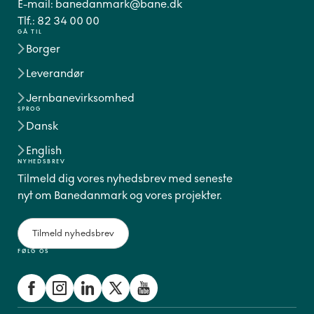
E-mail:
banedanmark@bane.dk
Tlf.:
82 34 00 00
GÅ TIL
Borger
Leverandør
Jernbanevirksomhed
SPROG
Dansk
English
NYHEDSBREV
Tilmeld dig vores nyhedsbrev med seneste
nyt om Banedanmark og vores projekter.
Tilmeld nyhedsbrev
FØLG OS