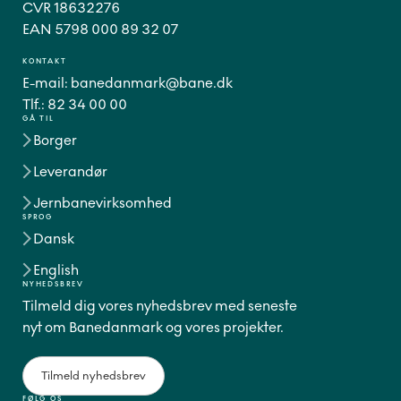
CVR 18632276
EAN 5798 000 89 32 07
KONTAKT
E-mail:
banedanmark@bane.dk
Tlf.:
82 34 00 00
GÅ TIL
Borger
Leverandør
Jernbanevirksomhed
SPROG
Dansk
English
NYHEDSBREV
Tilmeld dig vores nyhedsbrev med seneste
nyt om Banedanmark og vores projekter.
Tilmeld nyhedsbrev
FØLG OS