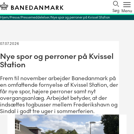
Søg
Menu
Hjem
Presse
Pressemeddelelser
Nye spor og perroner på Kvissel Station
07.07.2026
Nye spor og perroner på Kvissel
Station
Frem til november arbejder Banedanmark på
en omfattende fornyelse af Kvissel Station, der
får nye spor, højere perroner samt nyt
overgangsanlæg. Arbejdet betyder, at der
indsættes togbusser mellem Frederikshavn og
Sindal i godt tre uger i sommerferien.