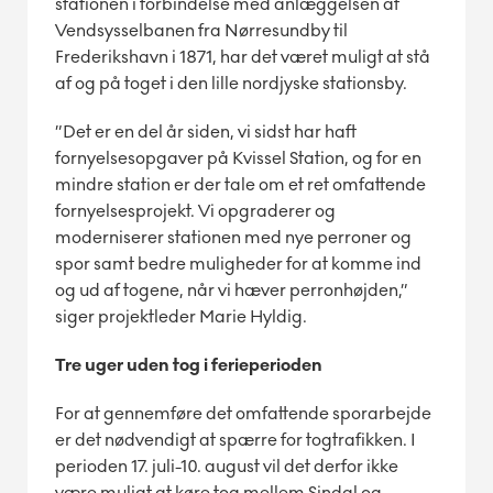
stationen i forbindelse med anlæggelsen af
Vendsysselbanen fra Nørresundby til
Frederikshavn i 1871, har det været muligt at stå
af og på toget i den lille nordjyske stationsby.
”Det er en del år siden, vi sidst har haft
fornyelsesopgaver på Kvissel Station, og for en
mindre station er der tale om et ret omfattende
fornyelsesprojekt. Vi opgraderer og
moderniserer stationen med nye perroner og
spor samt bedre muligheder for at komme ind
og ud af togene, når vi hæver perronhøjden,”
siger projektleder Marie Hyldig.
Tre uger uden tog i ferieperioden
For at gennemføre det omfattende sporarbejde
er det nødvendigt at spærre for togtrafikken. I
perioden 17. juli-10. august vil det derfor ikke
være muligt at køre tog mellem Sindal og