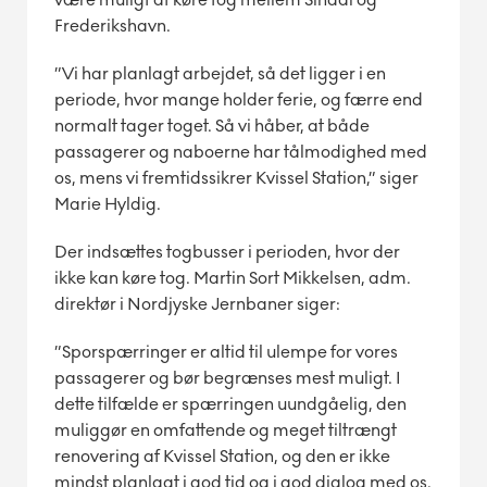
Frederikshavn.
”Vi har planlagt arbejdet, så det ligger i en
periode, hvor mange holder ferie, og færre end
normalt tager toget. Så vi håber, at både
passagerer og naboerne har tålmodighed med
os, mens vi fremtidssikrer Kvissel Station,” siger
Marie Hyldig.
Der indsættes togbusser i perioden, hvor der
ikke kan køre tog. Martin Sort Mikkelsen, adm.
direktør i Nordjyske Jernbaner siger:
”Sporspærringer er altid til ulempe for vores
passagerer og bør begrænses mest muligt. I
dette tilfælde er spærringen uundgåelig, den
muliggør en omfattende og meget tiltrængt
renovering af Kvissel Station, og den er ikke
mindst planlagt i god tid og i god dialog med os.