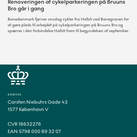
Renoveringen af cykelparkeringen på Bruuns
Bro går i gang
Banedanmark fjerner onsdag cykler fra Hallsti ved Banegraven for
at gøre plads til arbejdet på cykelparkeringen på Bruuns Bro og
spærrer i den forbindelse Hallsti frem til begyndelsen af september.
ADRESSE
Carsten Niebuhrs Gade 43
1577 København V
CVR 18632276
EAN 5798 000 89 32 07