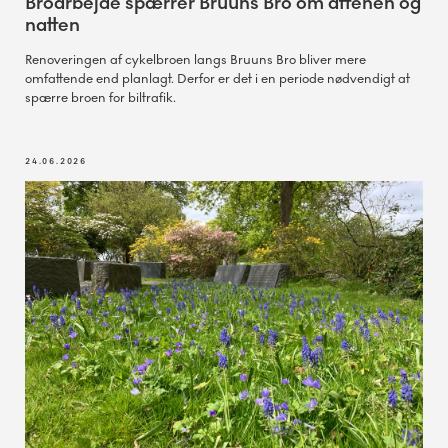
Broarbejde spærrer Bruuns Bro om aftenen og
natten
Renoveringen af cykelbroen langs Bruuns Bro bliver mere
omfattende end planlagt. Derfor er det i en periode nødvendigt at
spærre broen for biltrafik.
24.06.2026