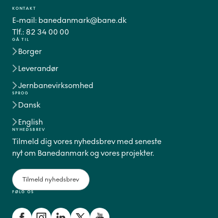
KONTAKT
E-mail:
banedanmark@bane.dk
Tlf.:
82 34 00 00
GÅ TIL
Borger
Leverandør
Jernbanevirksomhed
SPROG
Dansk
English
NYHEDSBREV
Tilmeld dig vores nyhedsbrev med seneste
nyt om Banedanmark og vores projekter.
Tilmeld nyhedsbrev
FØLG OS