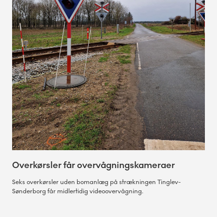
Overkørsler får overvågningskameraer
Seks overkørsler uden bomanlæg på strækningen Tinglev-
Sønderborg får midlertidig videoovervågning.