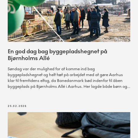
En god dag bag byggepladshegnet på
Bjørnholms Allé
Søndag var der mulighed for at komme ind bag
byggepladshegnet og helt tæt på arbejdet med at gøre Aarhus
klar til fremtidens eltog, da Banedanmark bød indenfor til åben
byggeplads på Bjørnholms Allé i Aarhus. Her lagde både børn og
voksne vejen forbi for at få et indblik i arbejdet og se nærmere på
broen ved Kongsvang, som i øjeblikket forberedes til elektrificering.
25.02.2026