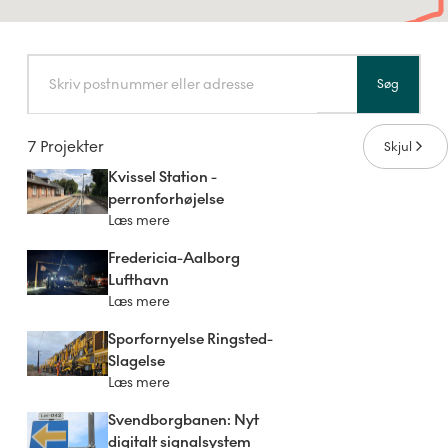
Søg
7 Projekter
Skjul
Kvissel Station -
perronforhøjelse
Læs mere
Fredericia-Aalborg
Lufthavn
Læs mere
Sporfornyelse Ringsted-
Slagelse
Læs mere
Svendborgbanen: Nyt
digitalt signalsystem