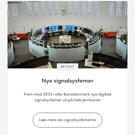
AKTUELT
Nye signalsystemer
Frem mod 2033 ruller Banedanmark nye digitale
signalsystemer ud på hele jernbanen
Læs mere om signalsystemerne