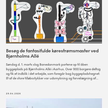
Besøg de fantasifulde kørestrømsmaster ved
Bjørnholms Allé
Søndag d. 1. marts slog Banedanmark portene op til åben
byggeplads på Bjørnholms Allé i Aarhus. Over 900 borgere deltog
og fik et indblik i det arbejde, som foregår bag byggepladshegnet.
Et af de store tilløbsstykker var udsmykning og farvelægning af
kørestrømsmaster, der nu kan opleves på byggepladshegnet.
29.04.2026