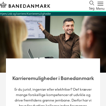
Søg
Menu
Hjem
Job og karriere
Karrieremuligheder
Karrieremuligheder i Banedanmark
Er du jurist, ingeniør eller elektriker? Det kræver
mange forskellige kompetencer at udvikle og
drive fremtidens grønne jernbane. Derfor har vi
brug for dygtige kolleger inden for mange