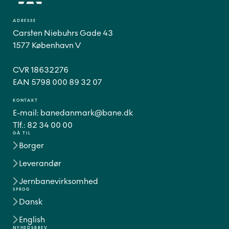
ADRESSE
Carsten Niebuhrs Gade 43
1577 København V
CVR 18632276
EAN 5798 000 89 32 07
KONTAKT
E-mail:
banedanmark@bane.dk
Tlf.:
82 34 00 00
GÅ TIL
Borger
Leverandør
Jernbanevirksomhed
SPROG
Dansk
English
NYHEDSBREV