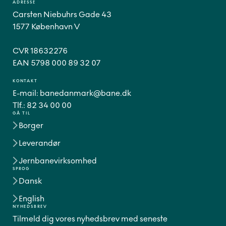
ADRESSE
Carsten Niebuhrs Gade 43
1577 København V
CVR 18632276
EAN 5798 000 89 32 07
KONTAKT
E-mail:
banedanmark@bane.dk
Tlf.:
82 34 00 00
GÅ TIL
Borger
Leverandør
Jernbanevirksomhed
SPROG
Dansk
English
NYHEDSBREV
Tilmeld dig vores nyhedsbrev med seneste