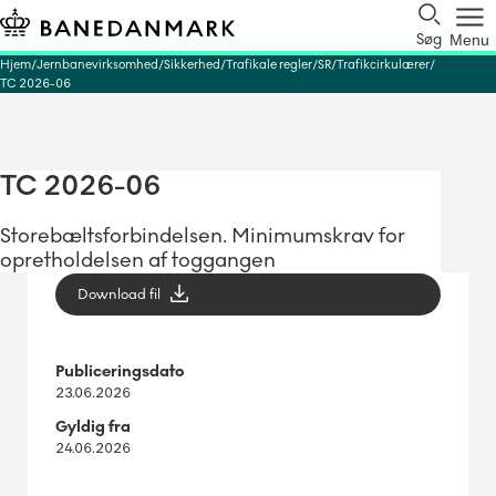
Søg
Menu
Hjem
Jernbanevirksomhed
Sikkerhed
Trafikale regler
SR
Trafikcirkulærer
TC 2026-06
TC 2026-06
Storebæltsforbindelsen. Minimumskrav for
opretholdelsen af toggangen
Download fil
Publiceringsdato
23.06.2026
Gyldig fra
24.06.2026