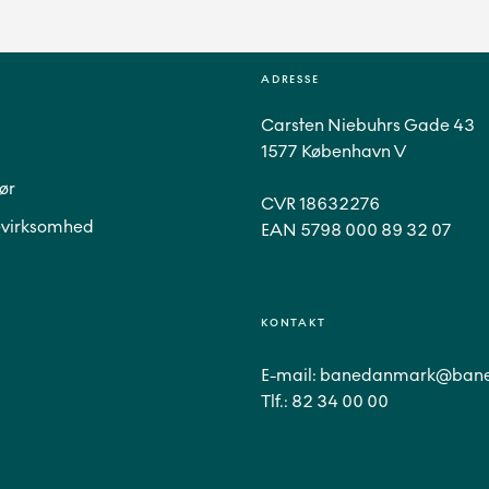
ADRESSE
Carsten Niebuhrs Gade 43
1577 København V
ør
CVR 18632276
virksomhed
EAN 5798 000 89 32 07
KONTAKT
E-mail:
banedanmark@bane
Tlf.:
82 34 00 00