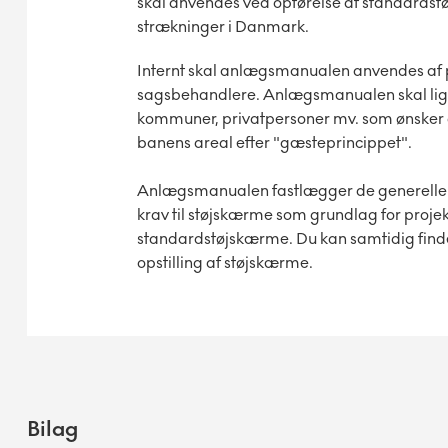
skal anvendes ved opførelse af standards
strækninger i Danmark.
Internt skal anlægsmanualen anvendes af p
sagsbehandlere. Anlægsmanualen skal lige
kommuner, privatpersoner mv. som ønsker
banens areal efter "gæsteprincippet".
Anlægsmanualen fastlægger de generelle ak
krav til støjskærme som grundlag for projek
standardstøjskærme. Du kan samtidig finde 
opstilling af støjskærme.
Bilag