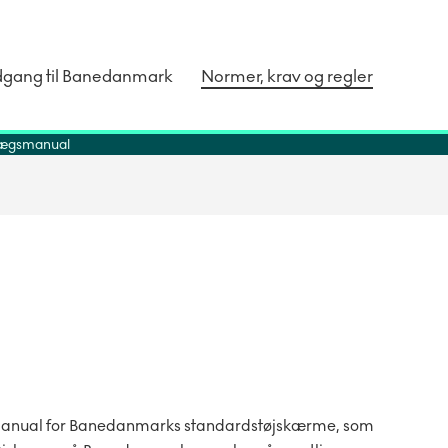
dgang til Banedanmark
Normer, krav og regler
ægsmanual
anual for Banedanmarks standardstøjskærme, som