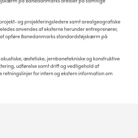
tøjskærm på Banedanmarks arealer på samtlige
rojekt- og projekteringsledere samt arealgeografiske
ledes anvendes af eksterne herunder entreprenører,
 at opføre Banedanmarks standardstøjskærm på
ustiske, æstetiske, jernbanetekniske og konstruktive
tering, udførelse samt drift og vedligehold af
retningslinjer for intern og ekstern information om