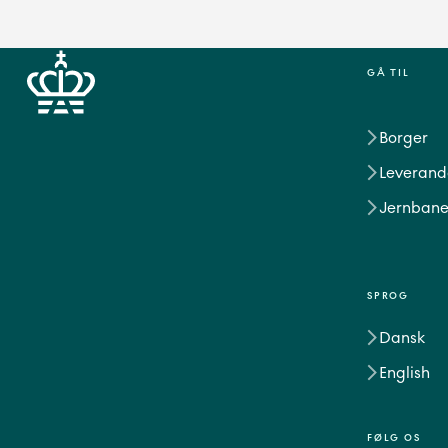
GÅ TIL
Borger
Leverand
Jernbane
SPROG
Dansk
English
FØLG OS