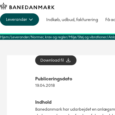
Indkøb, udbud, fakturering
Få a
Leverandør
Hjem
Leverandør
Normer, krav og regler
Miljø
Støj og vibrationer
Anl
Download fil
Publiceringsdato
19.04.2018
Indhold
Banedanmark har udarbejdet en anlægsm