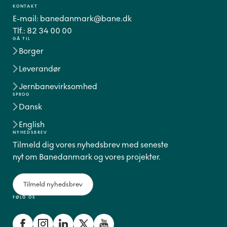
KONTAKT
E-mail:
banedanmark@bane.dk
Tlf.:
82 34 00 00
GÅ TIL
Borger
Leverandør
Jernbanevirksomhed
SPROG
Dansk
English
NYHEDSBREV
Tilmeld dig vores nyhedsbrev med seneste
nyt om Banedanmark og vores projekter.
Tilmeld nyhedsbrev
FØLG OS