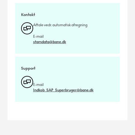
Kontakt
Aftale vedr. automatisk afregning
E-mail
stamdata@bane.dk
Support
E-mail
Indkob_SAP_Superbruger@bane.dk