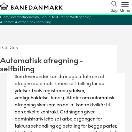
Søg
Menu
Hjem
Leverandør
Indkøb, udbud, fakturering
Vedligehold
Automatisk afregning - selfbilling
15.01.2018
Automatisk afregning -
selfbilling
Som leverandør kan du indgå aftale om at
afregne automatisk med self-billing
for de
ydelser, I selv registrerer (ydelser,
vedligeholdelse, timer)
.
Aftaler om automatisk
afregning sker som en del af kontraktvilkår til
den enkelte kontrakt. Ordningen giver
administrativ lettelse i arbejdsgangen for
fakturabehandling og betaling for begge parter,