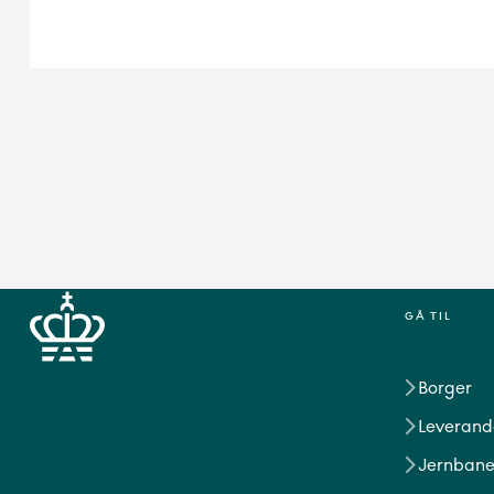
GÅ TIL
Borger
Leverand
Jernbane