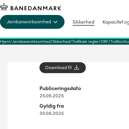
Sikkerhed
Kapacitet o
Jernbanevirksomhed
Hjem
Jernbanevirksomhed
Sikkerhed
Trafikale regler
ORF
Trafikcirk
Download fil
Publiceringsdato
25.06.2025
Gyldig fra
30.06.2025