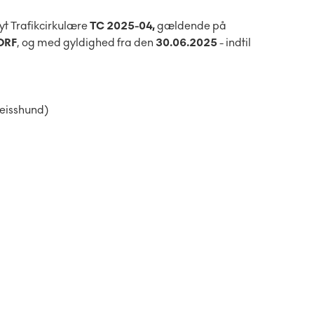
t Trafikcirkulære
TC 2025-04,
gældende på
ORF
, og med gyldighed fra den
30.06.2025
- indtil
weisshund)