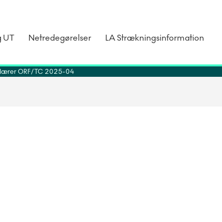
g UT
Netredegørelser
LA Strækningsinformation
ulærer ORF
TC 2025-04