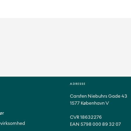
ADRESSE
Carsten Niebuhrs Gade 43
1577 København V
ør
CVR 18632276
virksomhed
EAN 5798 000 89 32 07