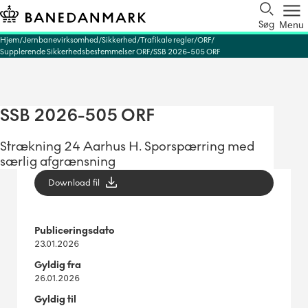
Søg
Menu
Hjem
Jernbanevirksomhed
Sikkerhed
Trafikale regler
ORF
Supplerende Sikkerhedsbestemmelser ORF
SSB 2026-505 ORF
SSB 2026-505 ORF
Strækning 24 Aarhus H. Sporspærring med
særlig afgrænsning
Download fil
Publiceringsdato
23.01.2026
Gyldig fra
26.01.2026
Gyldig til