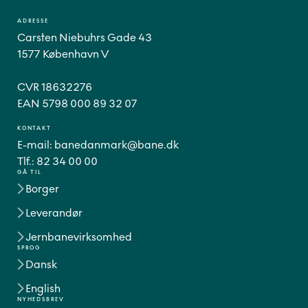
ADRESSE
Carsten Niebuhrs Gade 43
1577 København V
CVR 18632276
EAN 5798 000 89 32 07
KONTAKT
E-mail:
banedanmark@bane.dk
Tlf.:
82 34 00 00
GÅ TIL
Borger
Leverandør
Jernbanevirksomhed
SPROG
Dansk
English
NYHEDSBREV