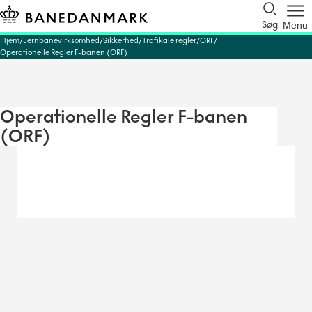
Søg
Menu
Hjem
Jernbanevirksomhed
Sikkerhed
Trafikale regler
ORF
Operationelle Regler F-banen (ORF)
Operationelle Regler F-banen
(ORF)