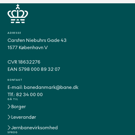
ADRESSE
Carsten Niebuhrs Gade 43
1577 København V
CVR 18632276
EAN 5798 000 89 32 07
KONTAKT
E-mail:
banedanmark@bane.dk
Tlf.:
82 34 00 00
GÅ TIL
Borger
Leverandør
Jernbanevirksomhed
SPROG