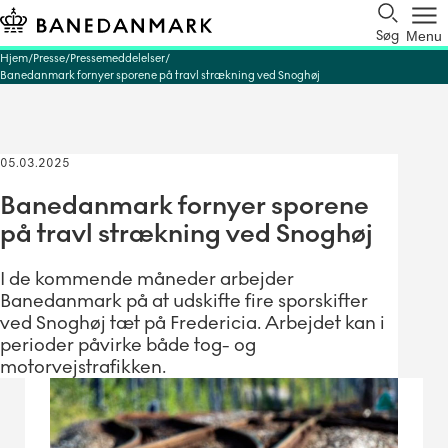
Søg
Menu
Hjem
Presse
Pressemeddelelser
Banedanmark fornyer sporene på travl strækning ved Snoghøj
05.03.2025
Banedanmark fornyer sporene
på travl strækning ved Snoghøj
I de kommende måneder arbejder
Banedanmark på at udskifte fire sporskifter
ved Snoghøj tæt på Fredericia. Arbejdet kan i
perioder påvirke både tog- og
motorvejstrafikken.