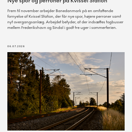
Nye spor og perroner på Kvissel Station
Frem til november arbejder Banedanmark på en omfattende
fornyelse af Kvissel Station, der får nye spor, højere perroner samt
nyt overgangsanlæg. Arbejdet betyder, at der indsættes togbusser
mellem Frederikshavn og Sindal i godt tre uger i sommerferien.
06.07.2026