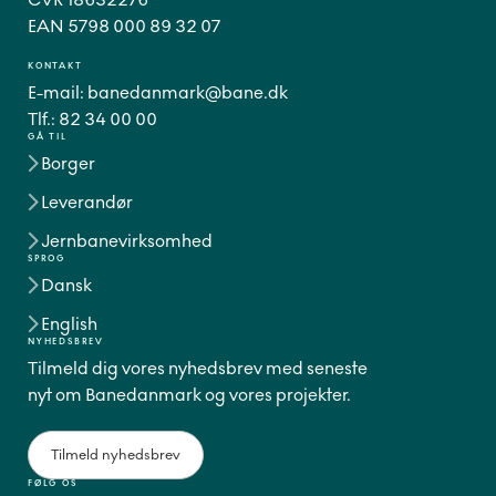
EAN 5798 000 89 32 07
KONTAKT
E-mail:
banedanmark@bane.dk
Tlf.:
82 34 00 00
GÅ TIL
Borger
Leverandør
Jernbanevirksomhed
SPROG
Dansk
English
NYHEDSBREV
Tilmeld dig vores nyhedsbrev med seneste
nyt om Banedanmark og vores projekter.
Tilmeld nyhedsbrev
FØLG OS