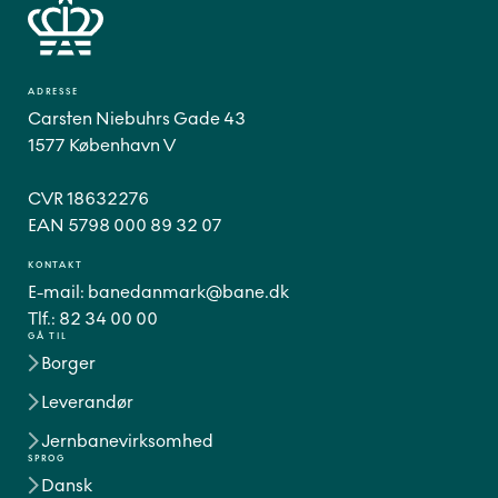
ADRESSE
Carsten Niebuhrs Gade 43
1577 København V
CVR 18632276
EAN 5798 000 89 32 07
KONTAKT
E-mail:
banedanmark@bane.dk
Tlf.:
82 34 00 00
GÅ TIL
Borger
Leverandør
Jernbanevirksomhed
SPROG
Dansk