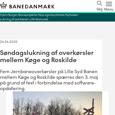
Søg
Menu
Hjem
Borger
Baneprojekter
Nye signalsystemer
Nyheder
Lukning af overkørsel i Lille Skensved
24.04.2020
Søndagslukning af overkørsler
mellem Køge og Roskilde
Fem Jernbaneoverkørsler på Lille Syd Banen
mellem Køge og Roskilde spærres den 3. maj
på grund af test i forbindelse med software-
opdatering.