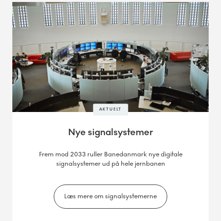
AKTUELT
Nye signalsystemer
Frem mod 2033 ruller Banedanmark nye digitale
signalsystemer ud på hele jernbanen
Læs mere om signalsystemerne