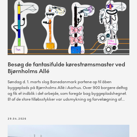
Besøg de fantasifulde kørestrømsmaster ved
Bjørnholms Allé
Søndag d. 1. marts slog Banedanmark portene op til åben
byggeplads på Bjørnholms Allé i Aarhus. Over 900 borgere deltog
og fik et indblik i det arbejde, som foregår bag byggepladshegnet.
Et af de store tilløbsstykker var udsmykning og farvelægning af
kørestrømsmaster, der nu kan opleves på byggepladshegnet.
29.04.2026