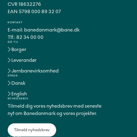
CVR 18632276
EAN 5798 000 89 32 07
KONTAKT
E-mail:
banedanmark@bane.dk
Tlf.:
82 34 00 00
GÅ TIL
Borger
Leverandør
Jernbanevirksomhed
SPROG
Dansk
English
NYHEDSBREV
Tilmeld dig vores nyhedsbrev med seneste
nyt om Banedanmark og vores projekter.
Tilmeld nyhedsbrev