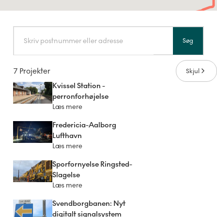
Søg
7 Projekter
Skjul
Kvissel Station -
perronforhøjelse
Læs mere
Fredericia-Aalborg
Lufthavn
Læs mere
Sporfornyelse Ringsted-
Slagelse
Læs mere
Svendborgbanen: Nyt
digitalt signalsystem