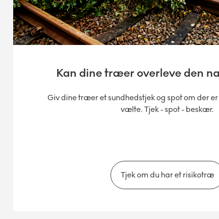
Kan dine træer overleve den n
Giv dine træer et sundhedstjek og spot om der er r
vælte. Tjek - spot - beskær.
Tjek om du har et risikotræ