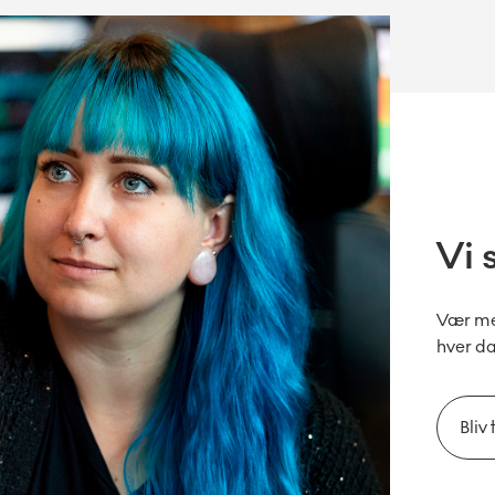
Vi 
Vær med
hver d
Bliv