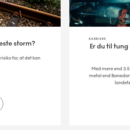
KARRIERE
æste storm?
Er du til tung
isiko for, at det kan
Med mere end 3.500
metal end Banedanm
landets