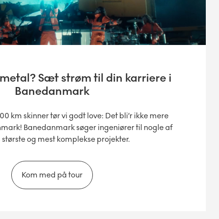
 metal? Sæt strøm til din karriere i
Banedanmark
 km skinner tør vi godt love: Det bli’r ikke mere
ark! Banedanmark søger ingeniører til nogle af
 største og mest komplekse projekter.
Kom med på tour