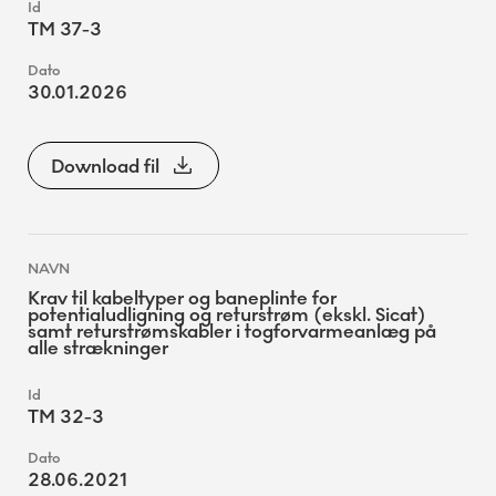
TM 37-3
30.01.2026
Download fil
Krav til kabeltyper og baneplinte for
potentialudligning og returstrøm (ekskl. Sicat)
samt returstrømskabler i togforvarmeanlæg på
alle strækninger
TM 32-3
28.06.2021