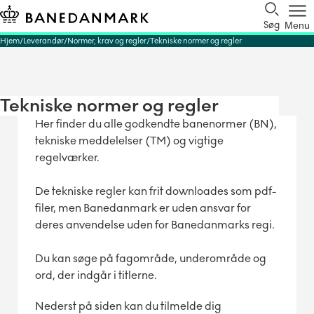
Søg
Menu
Hjem
Leverandør
Normer, krav og regler
Tekniske normer og regler
Tekniske normer og regler
Her finder du alle godkendte banenormer (BN),
tekniske meddelelser (TM) og vigtige
regelværker.
De tekniske regler kan frit downloades som pdf-
filer, men Banedanmark er uden ansvar for
deres anvendelse uden for Banedanmarks regi.
Du kan søge på fagområde, underområde og
ord, der indgår i titlerne.
Nederst på siden kan du tilmelde dig