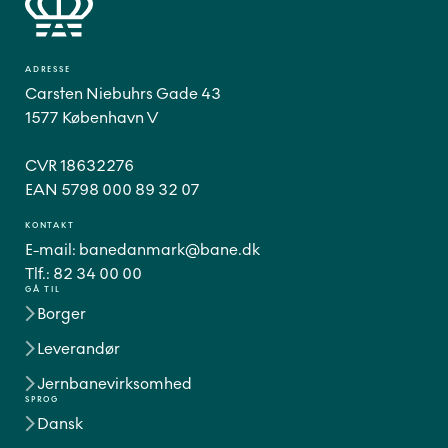
ADRESSE
Carsten Niebuhrs Gade 43
1577 København V
CVR 18632276
EAN 5798 000 89 32 07
KONTAKT
E-mail:
banedanmark@bane.dk
Tlf.:
82 34 00 00
GÅ TIL
Borger
Leverandør
Jernbanevirksomhed
SPROG
Dansk