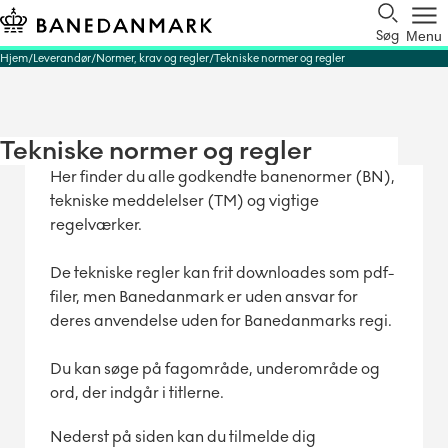
Søg
Menu
Hjem
Leverandør
Normer, krav og regler
Tekniske normer og regler
Tekniske normer og regler
Her finder du alle godkendte banenormer (BN),
tekniske meddelelser (TM) og vigtige
regelværker.
De tekniske regler kan frit downloades som pdf-
filer, men Banedanmark er uden ansvar for
deres anvendelse uden for Banedanmarks regi.
Du kan søge på fagområde, underområde og
ord, der indgår i titlerne.
Nederst på siden kan du tilmelde dig