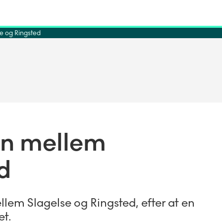
e og Ringsted
gen mellem
d
em Slagelse og Ringsted, efter at en
et.