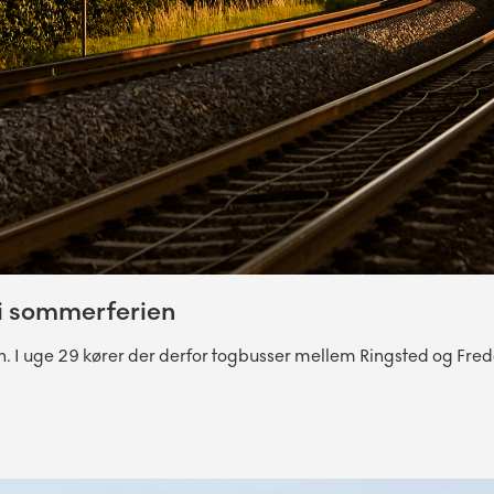
 i sommerferien
n. I uge 29 kører der derfor togbusser mellem Ringsted og Fre