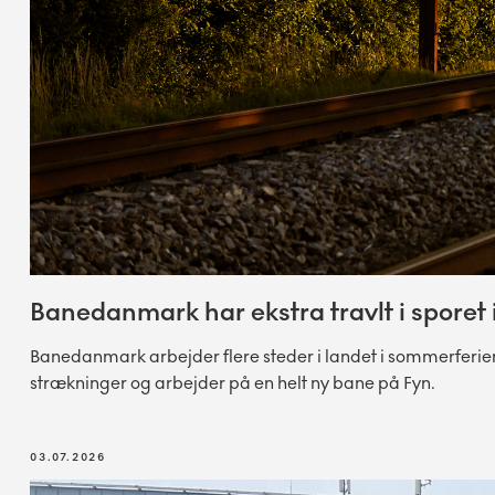
Banedanmark har ekstra travlt i sporet
Banedanmark arbejder flere steder i landet i sommerferie
strækninger og arbejder på en helt ny bane på Fyn.
03.07.2026