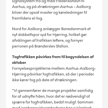
signalsystem fra og med Frederikshavn til
Aarhus, og på strækningen Aarhus – Aalborg
bliver der opsat master og køreledninger til
fremtidens el-tog.
Nord for Aalborg anlægger Banedanmark et
nyt dobbeltspor syd for Hjørring, hvilket gør
afviklingen af trafikken lettere, og fornyer
perronen på Brønderslev Station.
Togtrafikken påvirkes frem til begyndelsen af
oktober
Fornyelsesprojekterne mellem Aarhus-Aalborg-
Hjørring påvirker togtrafikken, så der i perioder
ikke kører tog på dele af strækningen.
”Vi gennemfører de mange projekter samtidig
for at udnytte tiden, hvor det er nødvendigt at
spærre for togtrafikken, bedst muligt. Sammen
med jernbanevirksomhederne har vi planlagt,