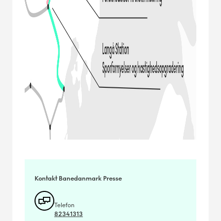
Kontakt Banedanmark Presse
Telefon
82341313