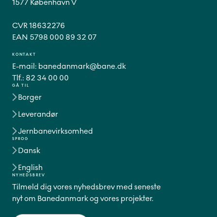
1577 København V
CVR 18632276
EAN 5798 000 89 32 07
KONTAKT
E-mail:
banedanmark@bane.dk
Tlf.:
82 34 00 00
GÅ TIL
Borger
Leverandør
Jernbanevirksomhed
SPROG
Dansk
English
NYHEDSBREV
Tilmeld dig vores nyhedsbrev med seneste
nyt om Banedanmark og vores projekter.