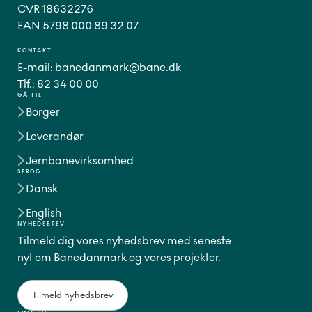
CVR 18632276
EAN 5798 000 89 32 07
KONTAKT
E-mail:
banedanmark@bane.dk
Tlf.:
82 34 00 00
GÅ TIL
Borger
Leverandør
Jernbanevirksomhed
SPROG
Dansk
English
NYHEDSBREV
Tilmeld dig vores nyhedsbrev med seneste
nyt om Banedanmark og vores projekter.
Tilmeld nyhedsbrev