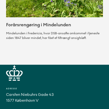
Forårsrengøring i Mindelunden
Mindelunden i Fredericia, hvor DSB-ansatte omkommet i tjeneste
siden 1847 bliver mindet, har fået et tiltrængt ansigtsløft.
ADRESSE
Carsten Niebuhrs Gade 43
1577 København V