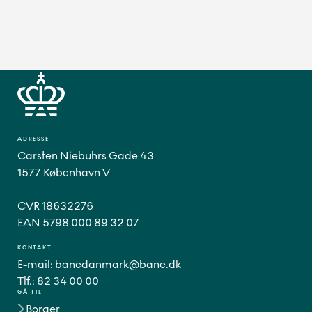
ADRESSE
Carsten Niebuhrs Gade 43
1577 København V
CVR 18632276
EAN 5798 000 89 32 07
KONTAKT
E-mail:
banedanmark@bane.dk
Tlf.:
82 34 00 00
GÅ TIL
Borger