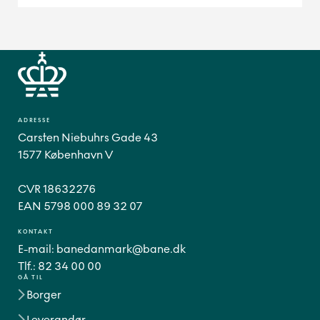
ADRESSE
Carsten Niebuhrs Gade 43
1577 København V
CVR 18632276
EAN 5798 000 89 32 07
KONTAKT
E-mail:
banedanmark@bane.dk
Tlf.:
82 34 00 00
GÅ TIL
Borger
Leverandør