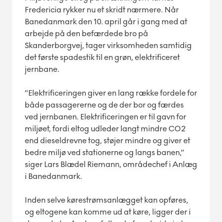
Fredericia rykker nu et skridt nærmere. Når
Banedanmark den 10. april går i gang med at
arbejde på den befærdede bro på
Skanderborgvej, tager virksomheden samtidig
det første spadestik til en grøn, elektrificeret
jernbane.
”Elektrificeringen giver en lang række fordele for
både passagererne og de der bor og færdes
ved jernbanen. Elektrificeringen er til gavn for
miljøet, fordi eltog udleder langt mindre CO2
end dieseldrevne tog, støjer mindre og giver et
bedre miljø ved stationerne og langs banen,”
siger Lars Blædel Riemann, områdechef i Anlæg
i Banedanmark.
Inden selve kørestrømsanlægget kan opføres,
og eltogene kan komme ud at køre, ligger der i