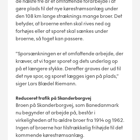
de næste tre år et omfattende forarbejde i at
gøre plads til det nye kørestrømsanlæg under
den 108 km lange stræknings mange broer. Det
betyder, at broerne enten skal rives ned og
forhøjes eller at sporet skal sænkes under
broerne, så toget kan passere.
”Sporsænkningen er et omfattende arbejde, der
kræver, at vi tager sporet og dets underlag op
på et længere stykke. Derefter graves der ud til
det nye spor, og sporet lægges igen på plads,”
siger Lars Blædel Riemann.
Reduceret trafik på Skanderborgvej
Broen på Skanderborgvej, som Banedanmark
nu begynder at arbejde på, består i
virkeligheden af to ældre broer fra 1914 og 1962.
Ingen af broerne har tilstrækkelig frihøjde til det
kommende kørestrømsanlæg.