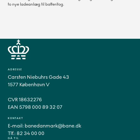
to nye ladeanlæg til batteritog.
ADRESSE
Carsten Niebuhrs Gade 43
1577 København V
CVR 18632276
EAN 5798 000 89 32 07
KONTAKT
E-mail:
banedanmark@bane.dk
Tlf.:
82 34 00 00
GÅ TIL