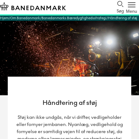
Søg
Menu
Hjem
Om Banedanmark
Banedanmarks Bæredygtighedsstrategi
Håndtering af støj
Håndtering af støj
Støj kan ikke undgås, når vi drifter, vedligeholder
eller fornyer jernbanen. Nyanlæg, vedligehold og
fornyelse er samtidig vejen til at reducere støj, da
moderne eltog larmer mindre, og strækningsstøj